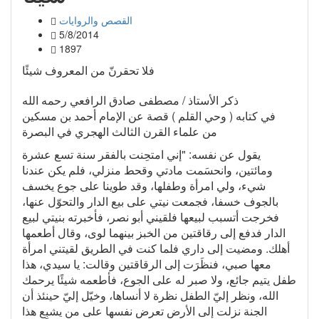
القصص والروايات
5/8/2014
1897
فلا تحقرنّ من المعروف شيئًا
ذكر الأستاذ / مصطفى صادق الرافعي رحمه الله
في كتابه ( وحي القلم ) قصة عن الإمام أحمد بن مسكين
من علماء القرن الثالث الهجري في البصرة
يقول عن نفسه: "إني امتحِنت بالفقر سنة تسع عشرة
ومائتين، وانحسَمت مادتي وقحط منزلي، فلم يكن عندنا
شيء، ولي امرأة وطفلها، وقد طوينا على جوع يخسف
بالجوف خسفا، فجمعت نيتي على بيع الدار والتحوّل عنها،
فخرجت أتسبب لبيعها فلقيني أبو نصر، فأخبرته بنيتي لبيع
الدار فدفع إلى رقاقتين من الخبز بينهما لوى، وقال أطعمها
أهلك. ومضيت إلى داري فلما كنت في الطريق لقيتني امرأة
معها صبي، فنظَرَت إلى الرقاقتين وقالت: يا سيدي، هذا
طفل يتيم جائع، ولا صبر له على الجوع، فأطعمه شيئًا يرحمك
الله، ونظر إليّ الطفل نظرة لا أنساها، وخيّل إليّ حينئذ أن
الجنة نزلت إلى الأرض تعرض نفسها على من يشبِع هذا