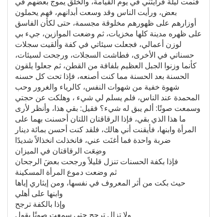
فنمت ليلة فرأيتُني في يوم القيامة، والخلق يموج بعضهم في
بعض، ورأيت الناس وقد وسعت أبدانهم، فهم يحملون
أوزارهم على ظهورهم مخلوقة مجسمة، حتى لكأن الفاسق
على ظهره مدينة كلها مخزيات، ثم وضعت الموازين، جيء بي
لوزن أعمالي، فجعلت سيئاتي في كفة وألقيت سجلات
حسناتي في الأخرى، فطاشت السجلات، ورجحت لسيئات،
كأنما وزنوا الجبل العظيم بلفافة من القطن، ثم جعلوا يلقون
الحسنة بعد الحسنة مما كنت أصنعه، فإذا تحت كل حسنه
شهوة خفية من شهوات النفس، كالرياء والغرور وحب
المحمدة عند الناس، فلم يسلم لي شيء ، وهلكت عن حجتي
وسمعت صوتًا: ألم يبق له شيء؟ فقيل: بقي هذا، وأنظر لأرى
ما هذا الذي بقي، فإذا الرقاقتان اللتان أحسنت بهما على
المرأة وابنها، فأيقنت أني هالك، فلقد كنت أحسن بمائة دينار
ضربة واحدة فما أغنَت عني، فانخذلت انخذالاً شديدًا
وضِعَت الرقاقتان في الميزان
فإذا بكفة الحسنات تنزل قليلاً ورجحت بعضَ الرجحان
ثم وضعت دموع المرأة المسكينة
حيث بكت من أثر المعروف في نفسها، ومن إيثاري إياها
وابنها على أهلي
وإذا بالكفة ترجح
ولا تزال ترجح حتى سمعت صوتًا يقول