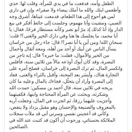
الطفل وأمه، فدفعت ما في يدي للمرأة، وقلت لها: خذي
وأطعمي ابنك. والله ما أملك بيضاء ولا صفراء، وإن في داري
لمن هو أحوج إلى هذا الطعام، فدمعت عيناها، أشرق وجه
الصبي، ومشيت وأنا مهموم، وجلست إلى حائط أفكر في بيع
الدار وإذ أنا كذلك إذ مرّ أبو نصر وكأنه مستطار فرحًا، فقال: يا
أبا محمد، ما يجلسك ها هنا وفي دارك الخير والغنى؟! قلت:
سبحان الله! ومن أين يا أبا نصر؟! قال: جاء رجل من خراسان
يسأل الناس عن أبيك أو أحد من أهله، ومعه أثقال وأحمال
من الخير والأموال، فقلت: ما خبره؟ قال: إنه تاجر من
البصرة، وقد كان أبوك أودَعه مالاً من ثلاثين سنة، فأفلس
وانكسر المال، ثم ترك البصرة إلى خراسان، فصلح أمره على
التجارة هناك، وأيسَر بعد المحنة، وأقبل بالثراء والغنى، فعاد
إلى البصرة وأراد أن يتحلّل، فجاءك بالمال وعليه ما كان
يربحه في ثلاثين سنة، قال أحمد بن مسكين: حمدت الله
وشكرته، وبحثت عن المرأة المحتاجة وابنها، فكفيتهما
وأجرَيت عليهما رزقا، ثم اتجرت في المال، وجعلت أربه
بالمعروف والصنيعة والإحسان وهو مقبل يزداد ولا ينقص،
وكأني قد أعجبني نفسي وسرني أني قد ملأت سجلات
الملائكة بحسناتي، ورجوت أن أكون قد كتبت عند الله في
الصالحين،