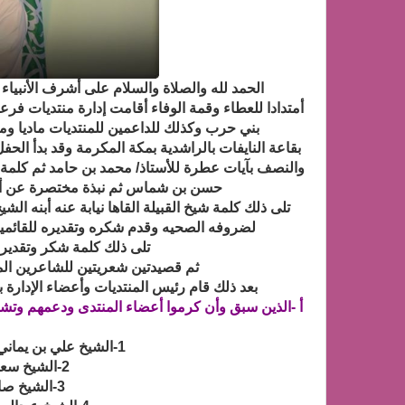
الحمد لله والصلاة والسلام على أشرف الأنبياء
أمتدادا للعطاء وقمة الوفاء أقامت إدارة منتديات فر
بني حرب وكذلك للداعمين للمنتديات ماديا ومعنويا 
بقاعة النايفات بالراشدية بمكة المكرمة وقد بدأ الحف
والنصف بآيات عطرة للأستاذ/ محمد بن حامد ثم كلمة
حسن بن شماس ثم نبذة مختصرة عن أهدا
تلى ذلك كلمة شيخ القبيلة القاها نيابة عنه أبنه ا
لضروفه الصحيه وقدم شكره وتقديره للقائمين ع
تلى ذلك كلمة شكر وتقدير
ثم قصيدتين شعريتين للشاعرين الم
بعد ذلك قام رئيس المنتديات وأعضاء الإدارة ب
أ -الذين سبق وأن كرموا أعضاء المنتدى ودعمهم وتش
1-الشيخ علي بن يماني بن حميد شيخ قبيلة بني ثابت
2-الشيخ سعيد بن علي بن يماني
3-الشيخ صالح بن عبيد البقيلي