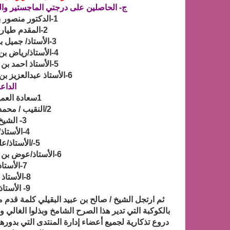
ج- الحاصلين على درجتي الماجستير وال
1-الدكتور منصور بن سعيد بن خاتم المالكي
2-المقدم طيار /فهد بن ياحي المالكي
3-الأستاذ/ جميل بن عطيه بن علي المالكي
4-الأستاذ/رياض بن حسين بن يماني المالكي
5-الأستاذ احمد بن عبدالله أبو لسعه المالكي
6-الأستاذ عبدالعزيز بن عبدالكريم بن ماسي المالكي
الداع
1سعادة العميد/ منصور بن ماسي
2/النقيب / محمد بن عبدالله بن سليمان
3- الشيخ/ ياحي بن يحيى
4-الأستاذ/ صالح بن شنيف
5-/الأستاذ/علي بن سويد المالكي
6-الأستاذ/عوض بن حسين بن شماس المالكي
7-الأستاذ /فهد بن عيسى
8-الأستاذ /ناصر بن مسعود
9- الأستاذ /حسن بن عطيه
ثم ارتجل الشيخ / صالح بن عبيد البقيلي كلمة قدم 
بالكوكبة التي تدير هذا الصرح الشامخ وبذلوا الغالي
دروع تذكارية لجميع أعضاء إدارة المنتدى التي بدوره