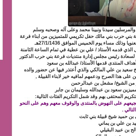
 والمرسلين سيدنا ونبينا محمد وعلى آله وصحبه وسلم
عة بني حرب بني مالك حفل تكريمي للمتميزين من ابناء فرعة
وذلك مساء يوم الخميس الموافق 27/1/1436هـ
ل الذي قدمه الأستاذ / علي بن عطية في تمام الساعة الثامنة
 لسعادة رئيس مجلس إدارة منتديات فرعة بني حرب الدكتور
ف المنتدى قدمها الأستاذ/ عبدالله بن سعود
لشيخ سعيد بن علي المالكي والذي أعتذر فيها عن حضور والده
لى هذا الصرح ودعمهم لمافيه خير لابناء القبيلة ,
 من الشيخ/ مشعل بن عبدالرحمن
ميزين سعود بن عبدالله وسليمان بن جابر
تكريم المحتفى بهم وقد شمل التكريم الفئات التالية:
جيعهم على النهوض بالمنتدى والوقوف معهم وهم على النحو
التالي .