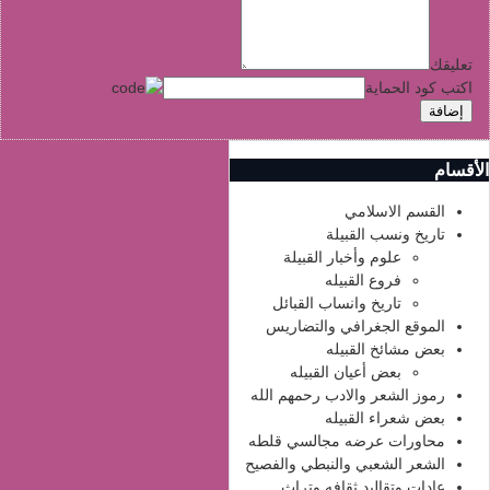
تعليقك
اكتب كود الحماية
إضافة
الأقسام
القسم الاسلامي
تاريخ ونسب القبيلة
علوم وأخبار القبيلة
فروع القبيله
تاريخ وانساب القبائل
الموقع الجغرافي والتضاريس
بعض مشائخ القبيله
بعض أعيان القبيله
رموز الشعر والادب رحمهم الله
بعض شعراء القبيله
محاورات عرضه مجالسي قلطه
الشعر الشعبي والنبطي والفصيح
عادات وتقاليد ثقافه وتراث