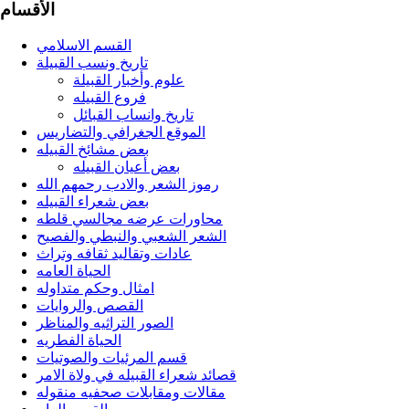
الأقسام
القسم الاسلامي
تاريخ ونسب القبيلة
علوم وأخبار القبيلة
فروع القبيله
تاريخ وانساب القبائل
الموقع الجغرافي والتضاريس
بعض مشائخ القبيله
بعض أعيان القبيله
رموز الشعر والادب رحمهم الله
بعض شعراء القبيله
محاورات عرضه مجالسي قلطه
الشعر الشعبي والنبطي والفصيح
عادات وتقاليد ثقافه وتراث
الحياة العامه
امثال وحكم متداوله
القصص والروايات
الصور التراثيه والمناظر
الحياة الفطريه
قسم المرئيات والصوتيات
قصائد شعراء القبيله في ولاة الامر
مقالات ومقابلات صحفيه منقوله