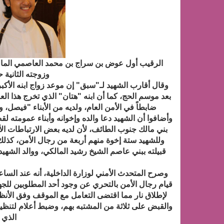
الرقيب أول عوض بن سراج بن محمد العاصمي المالكي
وزوجته الثانية 
وقال أقارب الشهيد لـ"سبق" إن موعد زواج ابنه الأكب
بعد موسم الحج، كما أن ابنه "هتان" الذي تخرج هذا العا
ضابطاً في الأمن العام، ولديه من الأبناء "فيصل، 
وأضافوا أن الشهيد دعا والده وإخوانه وأبناء عمومته لق
بني مالك جنوب الطائف، لأن لديه بعض الارتباطات الأ
وللشهيد ستة إخوة منهم أربعة من رجال الأمن، كذل
قيام رجال الأمن بالتحري عن وجود أحد المطلوبين للج
لإطلاق نار مما اقتضى التعامل مع الموقف وفق الأن
والقبض على ثلاثة من المشتبه بهم، وضبط أعلام لتنظ
الذي 