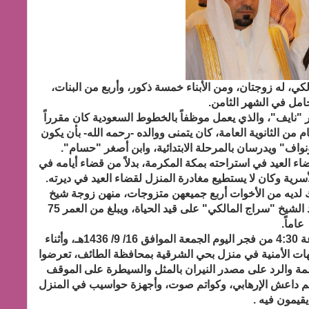
، له زوجتان، ومن الأبناء خمسة ذكور، وأربع من البنات،
حامل في الشهر الثامن.
ر "نايف"، والذي يعمل موظفاً بالخطوط السعودية كان مقرراً
م من الثانوية العامة، كان يتمنى ووالده -رحمه الله- بأن يكون
ونواف" ويدرسان بالمرحلة الابتدائية، وابن أصغر "حسام".
ضاء العيد في استراحته بمكة المكرمة، بدلاً من قضاء أيامه في
سرية وكان لا يستطيع مغادرة المنزل لقضاء العيد في ديرته.
ك لديه من الأخوات أربع جميعهن متزوجات، منهن زوجة شيخ
قبيلته ببني عاصم الشيخ رشيد المالكي، ووالد الشهيد الشيخ "سراج المالكي" على قيد الحياة، ويبلغ من العمر 75
عاماً.
وصرح المتحدث الأمني لوزارة الداخلية، أنه عند الساعة 4:30 من فجر اليوم الجمعة الموافق 16/ 9/ 1436هـ، وأثناء
هات الأمنية في منزل بحي الشرقية بمحافظة الطائف، تعرضوا
ظمة والرد على مصدر النيران بالمثل والسيطرة على الموقف
يم داعش الإرهابي، وكواتم صوت، وأجهزة حواسيب في المنزل
يقيمون فيه .