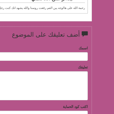
رحمة الله على هالوجه يبن العم رفعت روسنا والله يشهد انك كنت ر
أضف تعليقك على الموضوع
اسمك
تعليقك
اكتب كود الحماية