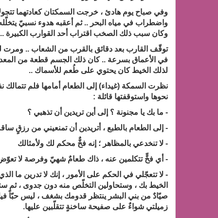
وفي صباح يوم هادئ ، خرجت السمكتان كعادتهما تتجولا
واضطراب في مياه البحر .. ثم أعقبه هدوء نسبيّ يتخلّل
وكان سبب ذلك الصخب اقتراب أحد القوارب الكبيرة ..
توقّف القارب بعد دقائق بالقرب من الشعاب .. ومر
في الأعماق بسرعة .. كان ذلك الجسم قطعة من المعدن 
لذلك الخيط كان يحتوي على طُعم للأسماك ..
نظرت السمكة (غيداء) إلى الطعام أمامها فلم تتمالك نف
نحوها واستوقفتها قائلة :
- ما بك يا مجنونة ؟ إلى أين تريدين أن تذهبي ؟
- إلى الطعام بالطبع ، أتريدين أن تمنعيني من رزقٍ ساقه
- لا تنخدعي بالمظاهر ؛ إنه فخٌّ محكم لك ولأمثالك
- أي فخٍّ تتكلمين عنه ، ذاك طعامٌ شهيّ وفرصة لا تعوّض
- لا تتعجّلي في الحكم على الأمور ، إنك لا تدرين ما 
الخيط بك ، وستحاولين التخلّص منه دون جدوى ، ثم ست
صيّادٌ من بني البشر ينتظر قدومك بشغف ، ليس حبّاً فيكِ
زميلتي شواءٌ على صفيحة ساخنةٍ تتقلّبين عليها.