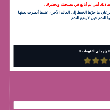
عد ذلك أنني لم أبالغ في نصيحتك وتحذيرك .
ان ما جرّها الخيط إلى العالم الآخر ، عندها أبصرت بعينها
الندم حين لا ينفع الندم .