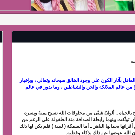
ده
لعاقل بآثار الكون على وجود الخالق سبحانه وتعالى ، وبإخبار
ّ من عالم الملائكة والجن والشياطين ، وما يدور في عالم
 بالحياة .. ألوانٌ شتّى من مخلوقات الله تسبح يمنةً ويسرة
 توثّقت بينهما رابطة الصداقة منذ الطفولة على الرغم من
نها بجمالها الباهر .. أما السمكة ( لبيبة ) فلم يكن لها ذلك
 أن الله عوضها عن ذلك بذكاء وفطنة.