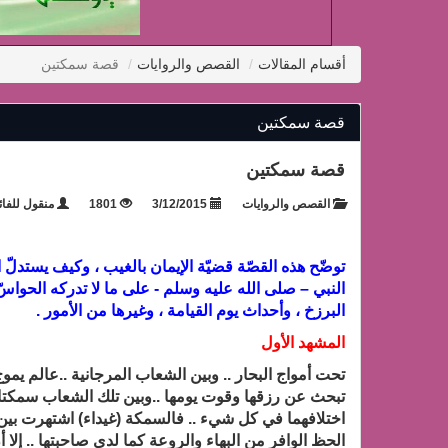
أقسام المقالات
القصص والروايات
قصة سمكتين
قصة سمكتين
قصة سمكتين
القصص والروايات
3/12/2015
1801
منقول للفائ
توضّح هذه القصّة قضيّة الإيمان بالغيب ، وكيف يستدلّ ا
النبي – صلى الله عليه وسلم - على ما لا تدركه الحواس
البرزخ ، وأحداث يوم القيامة ، وغيرها من الأمور .
المشهد الأول
تحت أمواج البحار .. وبين الشعاب المرجانية ..
عالم يموج
تبحث عن رزقها وقوت يومها ..وبين تلك الشعاب سمكتان
اختلافهما في كل شيء .. فالسمكة (غيداء) اشتهرت بين أقرا
الحظ الوافر من البهاء والروعة كما لدى صاحبتها .. إلا