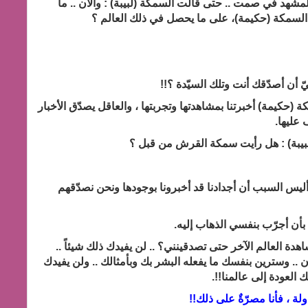
شهد في صمت .. حتى قالت السمكة (لبيبة) : والآن .. ما
به السمكة (حكيمة)، على ما يحصل في ذلك العالم ؟
 أن أصدّقك أنت وتلك السيّدة ؟!!
كة (حكيمة) أخبرتنا بمشاهدتها وتجربتها ، والعاقل يصدّق الأخبار
 عليها.
لبيبة) : هل رأيت سمكة القرش من قبل ؟
 أليس السبب أن أجدادنا قد أخبرونا بوجودها ونحن نصدّقهم
 بأن أجرّب بنفسي الذهاب إليه.
هدة العالم الآخر حتى تصدقينني؟ .. لن يفيدك ذلك شيئاً ..
ن .. وسترين بنفسك ما يفعله البشر بك وبأمثالك .. ولن يفيدك
 العودة إلى عالمنا!!.
لة ، فأنا مصرّةٌ على ذلك!!