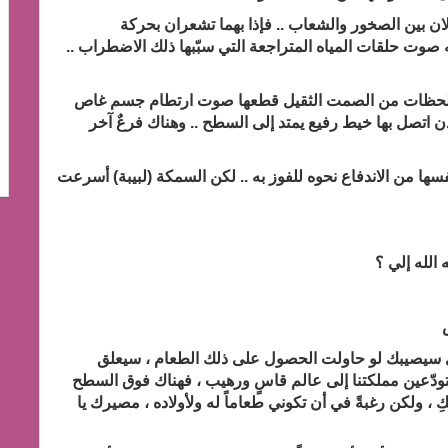
ن بين الصخور والشعاب .. فإذا بهما تشعران بحركة
ه صوت حلقات المياه المتراجعة التي سبّبها ذلك الاضطراب ..
ت لحظات من الصمت الثقيل قطعها صوت ارتطام جسم غاص
اتصل بها خيط رفيع يمتد إلى السطح .. وهناك فرعٌ آخر
سها من الاندفاع نحوه للفوز به .. لكن السمكة (لبيبة) أسرعت
 الله إلي ؟
الذي سيصيبك لو حاولت الحصول على ذلك الطعام ، سيعلق
ودّعين مملكتنا إلى عالم قاسٍ ورهيب ، فهناك فوق السطح
 ، ولكن رغبةً في أن تكوني طعاماً له ولأولاده ، مصيرك يا