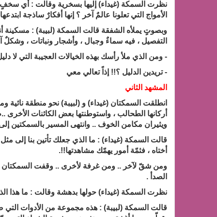
نظرت السمكة (غيداء) إليها بسخرية وقالت : أي سخفٍ تقو
الأمواج التي تعلونا عالمٌ آخر ؟ إنها أفكارٌ ساذجة ابتدع
وبصوتٍ يملأه الشفقة قالت السمكة (لبيبة) : مسكينة أن
التفصيل ، فيه سماءٌ وجبال ، وأشجار ونباتات ، وشكلٌ آ
- ومن الذي ملأ رأسك بهذه الخيالات العجيبة التي لا دليل
- تريدين الدليل ؟!! إذاً تعالي معي
المشهد الثاني
انطلقت السمكتان (غيداء) و (لبيبة) نحو منطقة نائية وم
أركانها الطحالب ، واستوطنتها بعض الكائنات الأخرى .
ويثيران مكامن الخوف .. وانتهى المسير بالسمكتين إلى
قالت السمكة (غيداء) : ما الذي جعلك تأتين بنا إلى مثل ه
أختاه ، فثمّة أمور يهمّك مشاهدتها!!.
ومن شقّ لآخر .. ومن غرفة لأخرى .. وقفت السمكتان أ
الصدأ .
نظرت السمكة (غيداء) حولها بدهشة وقالت : ما هذا الذي
قالت السمكة (لبيبة) : هذه مجموعة من الأدوات التي صنع