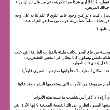
لين ؟ أنا لا أرى شيئاً مما تذكرينه ، ثم من قال لك أن وراء
ها خيالك المريض.
تِ إن كنت لا تدركين وجود عالم علوي لا علم لنا به على وجه
خر يختلف تماماً عما ترينه حولك من مظاهر الحياة عندنا .
 عليها ؟
وحشة من قاع البحر ..
كانت مليئة بالقوارب الغارقة التي علت
.ظلام دامس وسكون كانا يبعثان في النفس القشعريرة ،
 داخل إحدى تلك القوارب.
ذا المكان المخيف ؟ ، فأجابتها صديقتها : اصبري قليلاً يا
مام مجموعة من الأدوات التي يستخدمها البشر ، وقد علاها
 أراه؟ لا أذكر أنني شاهدت ما يشبه هذه الأدوات.
ها البشر ، انظري إلى تلك القطعة المعدنية ؟ إنها الأداة التي