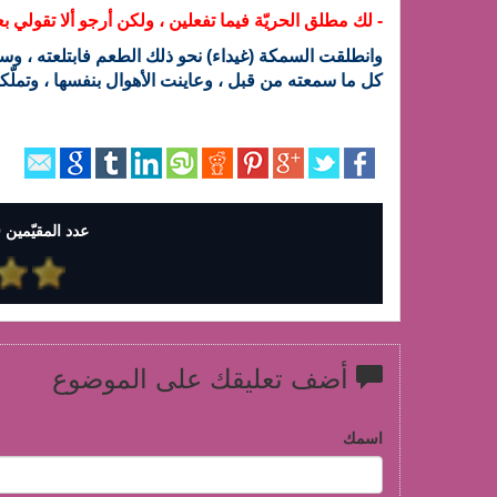
- لك مطلق الحريّة فيما تفعلين ، ولكن أرجو ألا تقولي ب
وانطلقت السمكة (غيداء) نحو ذلك الطعم فابتلعته ، وسرع
كل ما سمعته من قبل ، وعاينت الأهوال بنفسها ، وتملّكها 
عدد المقيّمين 0 وإجمالي التقييمات 0
أضف تعليقك على الموضوع
اسمك