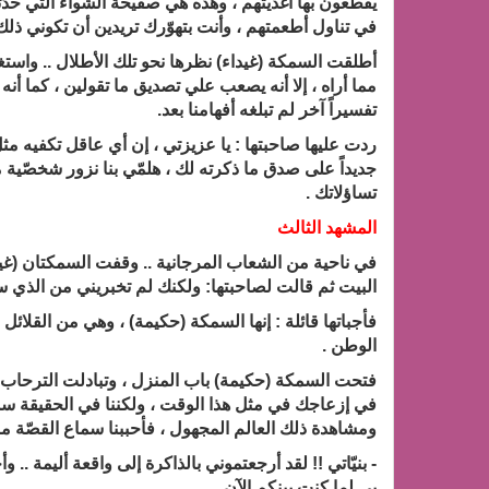
يقطّعون بها أغذيتهم ، وهذه هي صفيحة الشواء التي حدّثت
في تناول أطعمتهم ، وأنت بتهوّرك تريدين أن تكوني ذلك
أطلقت السمكة (غيداء) نظرها نحو تلك الأطلال .. واس
مما أراه ، إلا أنه يصعب علي تصديق ما تقولين ، كما أنه
تفسيراً آخر لم تبلغه أفهامنا بعد.
ردت عليها صاحبتها : يا عزيزتي ، إن أي عاقل تكفيه مثل ه
جديداً على صدق ما ذكرته لك ، هلمّي بنا نزور شخصّية 
تساؤلاتك .
المشهد الثالث
في ناحية من الشعاب المرجانية .. وقفت السمكتان (غيدا
البيت ثم قالت لصاحبتها: ولكنك لم تخبريني من الذي س
فأجباتها قائلة : إنها السمكة (حكيمة) ، وهي من القلائل
الوطن .
فتحت السمكة (حكيمة) باب المنزل ، وتبادلت الترحاب مع
في إزعاجك في مثل هذا الوقت ، ولكننا في الحقيقة س
ومشاهدة ذلك العالم المجهول ، فأحببنا سماع القصّة م
- بنيّاتي !! لقد أرجعتموني بالذاكرة إلى واقعة أليمة ..
بي لما كنت بينكم الآن ..