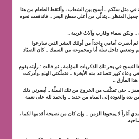
ي مثل سنّكم .. أسبح بين الشعاب ، وألتقط الطعام من هنا
. جميل المنظر .. يتدلّى من أعلى سطح البحر .. فاندفعت نحوه
.. ولكن سماء وقارب وآلاتٌ غريبة ..
 ثم أبصرت أمامي واحداً من أولئك البشر الذين سارعوا
ثم وضعني داخل سلّة أنا ومجموعة من السمك .. كان الصيّاد
سبح في بحر تلك الذكريات المؤلمة ، ثم قالت : رأيته يقوم
ي وعاء كبير تتصاعد منه الأبخرة .. فتملّكني الهلع .وأدركت
ا المأزق ..
ز .. حتى تمكّنت من الخروج من تلك السلّة .. أبصرني ذلك
يده والعودة إلى المياه من جديد .. والحمد لله على نعمة
آثاراً لا يمحوها الزمن .. وإن كان من نصيحة أقدمها لكما ،
احبه.