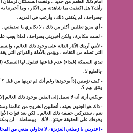
أمام ذلك الطعم من جديد .. وقفت السمكتان ترمقان الم
رأيك؟ هل اكتفيت بما شاهدته من الآثار ، وما أخبرتنا 
-بصراحة ، لم يكفني ذلك ، وأرغب في المزيد .
- أي مزيدٍ تطلبين أكثر من ذلك ، لا تكابري يا صديقتي .
- لست مكابرة ، ولكن أخبريني بصراحة ، لماذا يجب عليّ
- لأنني أريتك الآثار الدالة على وجود ذلك العالم ، والسم
التي تصله من الثقات ، ويؤمن بالأدلة والقرائن التي يقف
تبدي السمكة (غيداء) عدم قناعتها فتقول لها السمكة (
-بالطبع لا .
- كيف تؤمنين إذاً بوجودها رغم أنك لم ترينها من قبل ؟
ونثق بهم ؟.
-ولكني أرى أنه لا سبيل إلى اليقين بوجود ذلك العالم إلا
- ذاك هو الجنون بعينه ، أتطلبين الخروج من عالمنا ومشا
نعم ، ستدركين حقيقة ذلك العالم .. لكن بعد فوات الأوا
وقوفك على الحقيقة حينئذٍ .. لأنك –وببساطة – لن يمكنك
- اعذريني يا زميلتي العزيزة ، لا تحاولي منعي من المحاو