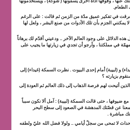
ك عنها ، وفوقها أداةٌ أخرى يسمّونها ( شوكة) ، ويستخدمونها
 الطعام.
تغرقت في تفكير عميق مدّة من الزمن ثم قالت : على الرغم
 لا يمكنني الجزم بأن تلك الأدوات من صنع البشر ، ولعل لها
ذه الدلائل على وجود العالم الآخر .. ودعيني أقدّم لك برهاناً
مهمّة في مملكتنا ، وأرجو أن تجدي في زيارتها ما يجيب على
ء) و (لبيبة) أمام إحدى البيوت . نظرت السمكة (غيداء) إلى
نقوم بزيارته ؟
 الذين أتيحت لهم فرصة الذهاب إلى ذلك العالم ثم العودة إلى
 ضيوفها ، حتى قالت السمكة (لبيبة) : آمل ألا نكون سبباً
معنا عن قصّتك المدهشة في الصعود إلى سطح البحر
نك مباشرة .
 وأحداث لا تمحى من سجلّ أيامي .. ولولا فضل الله عليّ ولطفه