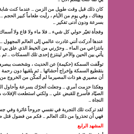
كان ذلك قبل وقت طويل من الزمن .. عندما كنت شابة ف
وهناك ، وفي يوم من الأيام ، رأيت طعاماً كبير الحجم .
بسرعة ودون أدنى تفكير ..
وفجأة تغيّر حولي كل شيء .. فلا ماء ولا قاع ولا أسماك 
عندها أدركت أنني غادرت عالمي إلى العالم المجهول ..
بانتزاعي من الماء .. وحرّرني من الخيط الذي علق بي 
يأتي بين الحين والآخر لينتزع إحدى تلك السمكات .. ثم ..
توقّفت السمكة (حكيمة) عن الحديث ، وشخصت ببصرها لت
بتقطيع السمكة وإخراج أحشائها .. ثم يلقيها دون رحمة ف
أن مصيري هو ذات المصيرما لم أتمكّن من الخروج من هذ
وهكذا حزمت أمري .. وجعلت أتحرّك بسرعة وأحاول القف
الصيّاد فأسرع للقبض علي .. ولكني استطعت الإفلات من 
النجاة ..
لقد تركت تلك التجربة في نفسي جروحاً غائرة وفي جسدي 
فهي أن تحذروا من ذلك العالم .. فكم من فضول قتل ص
المشهد الرابع