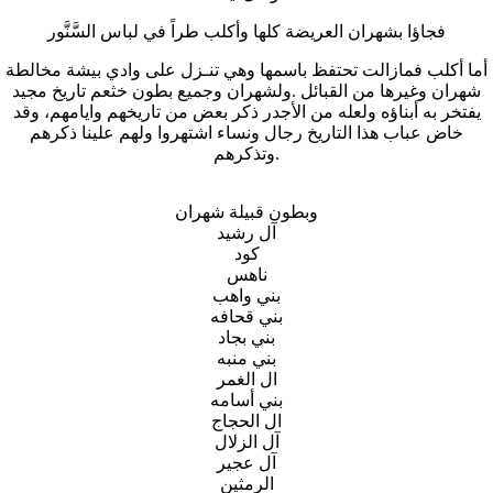
فجاؤا بشهران العريضة كلها وأكلب طراً في لباس السَّنَّور
أما أكلب فمازالت تحتفظ باسمها وهي تنـزل على وادي بيشة مخالطة
شهران وغيرها من القبائل .ولشهران وجميع بطون خثعم تاريخ مجيد
يفتخر به أبناؤه ولعله من الأجدر ذكر بعض من تاريخهم وايامهم، وقد
خاض عباب هذا التاريخ رجال ونساء اشتهروا ولهم علينا ذكرهم
وتذكرهم.
وبطون قبيلة شهران
آل رشيد
كود
ناهس
بني واهب
بني قحافه
بني بجاد
بني منبه
ال الغمر
بني أسامه
ال الحجاج
آل الزلال
آل عجير
الرمثين