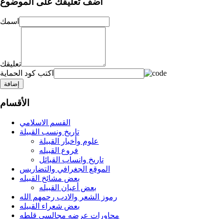
أضف تعليقك على الموضوع
اسمك
تعليقك
اكتب كود الحماية
إضافة
الأقسام
القسم الاسلامي
تاريخ ونسب القبيلة
علوم وأخبار القبيلة
فروع القبيله
تاريخ وانساب القبائل
الموقع الجغرافي والتضاريس
بعض مشائخ القبيله
بعض أعيان القبيله
رموز الشعر والادب رحمهم الله
بعض شعراء القبيله
محاورات عرضه مجالسي قلطه