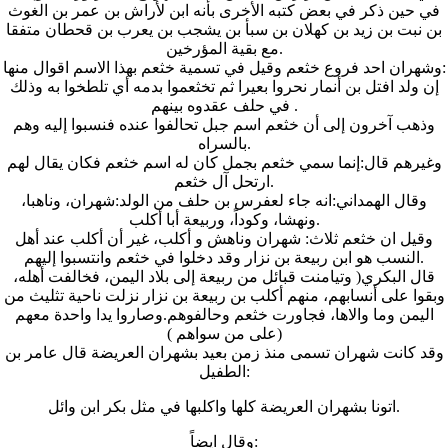
في حين ذكر في بعض كتبه الأخرى بأنه ابن لأراش بن عمر بن الغوث
بن نبت بن زيد بن كهلان بن سبأ بن يشجب بن يعرب بن قحطان متفقا
مع بقية المؤرخين.
وشهران احد فروع خثعم وقيل في تسمية خثعم بهذا الاسم اقوال منها:
إن ولد افتل بن أنمار نحروا بعيرا ثم تخثعموا بدمه أي تلطخوا به وذلك
في حلف عقدوه بينهم .
وذهب آخرون إلى أن خثعم اسم جبل تحالفوا عنده فنسبوا إليه وهم
بالسراه.
وغيرهم قال:إنما سمي خثعم بجمل كان له اسم خثعم فكان يقال لهم
ارتحل آل خثعم.
وقال الهمداني:انه جاء لعفرس بن حلف من الولد:شهران، وناهبا،
ونهشا، وكوداً، وربيعة أبا أكلب.
وقيل ان خثعم ثلاث: شهران وناهش و أكلب، غير أن أكلب عند أهل
النسب هو ابن ربيعة بن نزار وقد دخلوا في خثعم وانتسبوا إليهم.
قال البكري( وتيامنت قبائل من ربيعة إلى بلاد اليمن، فخالفت أهله،
وبقوا على أنسابهم، منهم أكلب بن ربيعة بن نزار نزلت ناحية تثليث من
اليمن وما والاها، فجاورت خثعم وحالفوهم.وصاروا يدا واحدة معهم
على من سواهم ))
وقد كانت شهران تسمى منذ زمن بعيد بشهران العريضة قال عامر بن
الطفيل:
اتونا بشهران العريضة كلها واكلبها في مثل بكر ابن وائل.
وقال ايضاً: