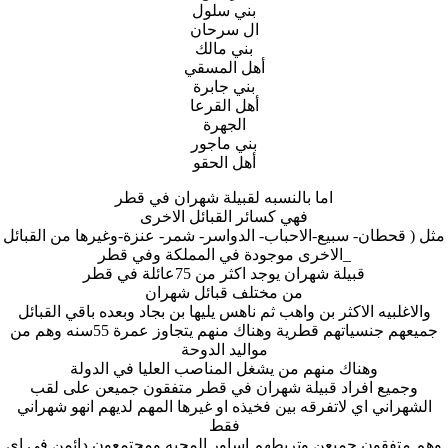
بني سلول
ال سرحان
بني مالك
أهل المسقي
بني جابرة
أهل القرعا
الجهرة
بني ماجور
أهل الحقو
اما بالنسبه لقبيلة شهران في قطر
فهي كسائر القبائل الاخرى
مثل ( قحطان- سبيع-الاحباب- الدواسر- شمر- عنزة-وغيرها من القبائل
الاخرى موجودة في المملكة وفي قطر_
قبيلة شهران يوجد اكثر من 75عائلة في قطر
من مختلف قبائل شهران
والاغلبيه الاكثر بن واهب ثم ناهس يليها بن بجاد وبعده باقي القبائل
جميعهم جنسياتهم قطرية وهناك منهم يتجاوز عمرة 55سنه وهم من
مواليد الدوحة
وهناك منهم من يشغل المناصب العليا في الدولة
وجميع افراد قبيلة شهران في قطر متفقون جميعن على لقب
الشهراني اي لاتفرقه بين فخيذه او غيرها المهم لديهم انهو شهراني
فقط
وهم متفقون جميعن وتربطهم اساور المحبه ومجتمعون دائمن في اي