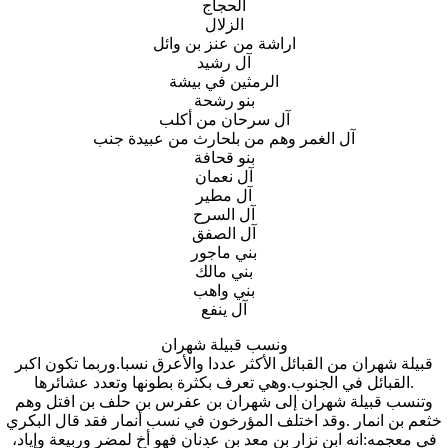
الحجاج
الزلال
اراشة من عنز بن وائل
آل رشيد
الرمثين في بيشة
بنو رشحة
آل سرحان من أكلب
آل الغمر وهم من بلحارث من عبيدة جنب
بنو قحافة
آل نعمان
آل مطير
آل السرح
آل الصفق
بني ماجور
بني مالك
بني واهب
آل ينفع
ونسب قبيلة شهران
قبيلة شهران من القبائل الأكثر عددا والأعرق نسبا.وربما تكون اكبر
القبائل في الجنوب.وهي تعرف بكثرة بطونها وتعدد عشائرها.
وتنسب قبيلة شهران إلى شهران بن عفرس بن حلف بن افتل وهم
خثعم بن انمار .وقد اختلف المؤرخون في نسب أنمار فقد قال البكري
في معجمه:انه ابن نزار بن معد بن عدنان فهو أخ لمضر وربيعة وإياد،