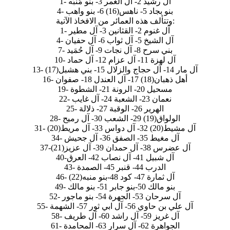
1- آل رشيد 2- آل الغمر 3- بنو مُنبّه
4- بنو بجاد 5- ناهس(16) 6- بنو واهب
وتتألف هذه العمائر من الافخاذ الآتية:
1- آل غنوم 2- القثانين 3- آل مطير
4- آل الشيخ 5- آل ثواب 6- آل حفيان
7- بني سرح 8- آل نجات 9- آل حُمَيد
10- آل لهزة 11- آل عزام 12- آل حماد
13- آل مار 14- آل حجاج والزلال 15- بني هشبل(17)
16- أهل ذهبان(18) 17- آل العندل 18- صفوان
19- مسحيل 20- الرونة 21- الشطوة
22- نعمان 23- الشعبة 24- آل غايب
25- الهرير 26- الوقبة 27- ذلالة
28- الولواق(19) 29- الشعب 30- آل رميح
31- آل مشيط(20) 32- آل دواس 33- آل مريط(20)
34- آل مغيط 35- الصفق 36- آل جحيش
37-آل عضرس 38- آل حمدان 39- آل عزيز(21)
40-آل شبيل 41- آل نصاب 42- العرق
43- الدرب 44- قنبر 45- الصمدة
46- آل ثمارة 47- كود 48-بنو منبه(22)
49- بنو مالك 50-بنو جابر 51- بنو مالك
52- آل سرحان 53- الجهرة 54- بنو ماجور
55- آل علي بن حاوي 56- آل ابي ثور 57- الشهمة
58- آل غريز 59- آل راشد 60- آل طريف
61- الجواهرة 62- آل سرار 63- المحامدة