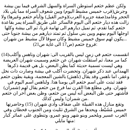
ولكن عظم خثعم استوطن السراة والسهل الشرقي فيما بين بيشة
وجرش(قرب خميس مشيط اليوم) وبين شعوف السراة مما يلي بلاد
الحجر وغامد(صفة جزيرة العرب)(وخبر الفيل) و(أيام خثعم وغيرها) ولا
زالت هذه ديار خثعم الى اليوم فالسائر على طريق السراة يمر بقاعدة
خثعم كما تقدم، ثم تميل ديارهم الى تهامة غربا، ثم الى بيشة وكلها
اوجلها اليوم بينهم وبين بني سلول ثم تمتد ديارهم من بيشة جنوبا حتى
يكون لهم سوق خميس مشيط وكان سوقا لآل مشيط من شهران...
فروع خثعم (ص17 الى غاية ص21):
انقسمت خثعم في زمن ليس بالقريب الى: شهران وناهس وأكلب(14)
كما مر معنا، ثم استقلّت شهران عن خثعم وسميت شهران العريضة
وهي ليست تسمية حديثة كما يظن البعض، بل هي قديمة ذكرها
الهمداني عند ذكر شهران. وتحضرت أكلب في بيشة وصارت ذات نخل
وعقر، اما ناهس وقد يقال (ناهش) بالشين المعجمة، وبقية بطون خثعم
فقد ثبتت على اسم خثعم الى يومنا هذا. ولناهس اسم اليوم في
شهران. وفي مطلع هذا القرن نما فرع من خثعم يقال لهم (شمران)
فأشتهر حتى ظن البعض أنه ليس من خثعم، وظن بعض آخر ان خثعم
من شمران! وليس كذلك.
وتقع منازل هذه القبيلة على ضفاف وادي شهران (15) وحاضرتها
خميس مُشَيْط، ويحدها من الشرق تثليث ومن الجنوب قحطان وفي
الغرب عسير وبلحمر وبنو شهر وبنو عمرو، وتنطوي على عمائر كبار
منها مايلي: