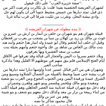
“صفة جزيرة العرب” على ذلك فيقول:
لشهران العريضة الخثعمية بقية! قلت: بل تكاثرت وعرضت اكثر من
ذي قبل. تمتد ديارها من خميس مشيط جنوبا الى ان يكون لهم جل
وادي بيشة النخل، وتقرب من تثليت شرقا الى قرب تبالة غربا.
------------------
(( نبذه مطوله عن شهران العريضه ))
قبيلة شهران هم بنو شهران بن حلف بن أنمار بن ارش بن عمرو بن
غوث بن مالك بن زيد بن كهلان بن سبأ بن يشجب بن يعرب بن قحطان
وقيل ان حلف ابنا لخثعم وقال ابو عبيدة ولد انمار هذا خثعم وأمه هند
بنت مالك بن العاص بن شاهد بن عك وأخوة خثعم وأمهم بجيلة بنت
صعب بن سعد العشيرة وبها يعرفون
وبلاد خثعم بسروا ت اليمن والحجاز الى قبالة وقد تفرقوا في الآفاق
أيام الفتح الإسلامي فلم يبق منهم في موطنهم الا القليل وهذا ماذكرة
صاحب العبر
وشهران هي من اكبر قبائل عسير عددا واوسها ديارا تمتد ديارها من
قرب بيشة حتى صبيا ويحيط بالقبيلة من الشمال الشلاوة وسبيع ومن
الشرق عبيدة ورفيدة اليمن ومن الجنوب النجوع ومن الغرب بنو شعبة
ومغيدة وبنو مالك وبلحمر وبلسمر وبنو شهر وبلقرن وشمران
وقد دخل مع شهران قبيلة عدنانية منذ العصر الجاهلي وهم قبيلة أكلب
من ابناء ربيعة بن نزار بن معد وكذلك دخل معهم بنو شعف و بنو شيبة
وهم من عنز بن وائل
قال محمود شاكر ما نصه
شهران قبيلة كبيرة ولهذا تسمى شهران العريضة وديارها وادي بيشة