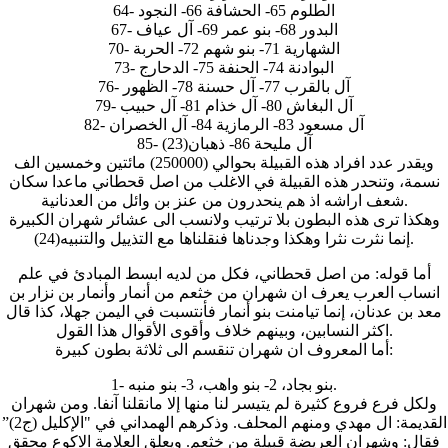
64- الطلوم 65- الحشافة 66- النجود
67- البدور 68- بنو عمر 69- آل عياف
70- الشهارية 71- بنو شهم 72- الحربة
73- البوادنة 74- الحنفة 75- الدحارج
76- آل بالقرب 77- آل حسنة 78- الظهور
79- آل البغاش 80- آل خذام 81- آل حبيب
82- آل مسعود 83- الرمازية 84- آل الخصران
85- آل مليحة 86- ذهبان(23)
ويقدر عدد افراد هذه القبيلة بحوالي (250000) مائتين وخمسين الف
نسمة، وتنحدر هذه القبيلة في الاغلب من اصل قحطاني ماعدا سكان
شعف اراشه اذ هم ينحدرون من عنز بن وائل من العدنانية.
وهكذا ترى هذه البطون بلا ترتيب ولانسب الى عشائر شهران الكبيرة
إنما نثرت نثرا وهكذا وجدناها فنقلناها مع التذييل والتنبيه(24).
أما قوله: من اصل قحطاني، فكل من لديه ابسط المبادئ في علم
انساب العرب يعرف ان شهران من خثعم من أنمار وأنمار بن نزار بن
معد بن عدنان، إنما تيامنت بنو أنمار فأنتسبت في اليمن جهلا، كذا قال
اكثر النسابين، وبينهم خلاف وأقوى الأقوال هذا القول.
أما المعروف ان شهران تنقسم الى ثلاثة بطون كبيرة:
1- بنو بجاد، 2- بنو واهب، 3- بنو منبه.
ولكل فرع فروع كثيرة لم يتيسر لنا منها إلا مانقلنا آنفا. ومن شهران
القديمة: ال مهدي ومنهم المحلف. وذكرهم الهمداني في "الإكليل (ج2)”
فقال: وشهران العريضة قبيلة من خثعم. ويعلق العلامة الاكوع محقق