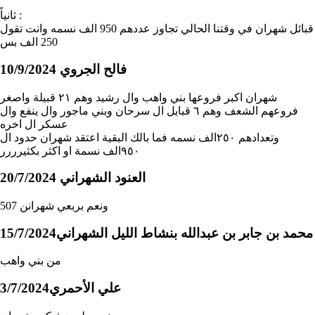
ثانياً :
قبائل شهران في وقتنا الحالي تجاوز عددهم 950 الف نسمه وانت تقول
250 الف بس
فالح الجروي
10/9/2024
شهران اكبر فروعها بني واهب وال رشيد وهم ٢١ قبيلة واصغر
فروعهم الشعف وهم ٦ قبايل ال سرحان وبني ماجور وال ينفع وال
عسكر ال اخره
وتعدادهم ٢٥٠الف نسمه فما بالك البقية اعتقد شهران حدود ال
٩٥٠الف نسمة او اكثر بكثيرررر
العنود الشهراني
20/7/2024
ونعم بربعي شهرانن 507
محمد بن جابر بن عبدالله بنشاط الليل الشهراني
15/7/2024
من بني واهب
علي الأحمري
3/7/2024