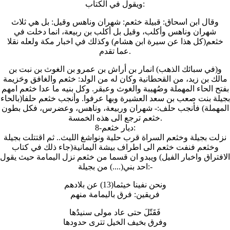
ويقول في الكتاب:
وقال ابن اسحاق: قبيلة خثعم: شهران وناهس وقيل: بل هي ثلاث
شهران وناهس وأكلب، وقيل بل أكلب بن ربيعة، انما دخلت في
خثعم(كل هذا عن سيرة ابن هشام) وكذلك في اخبار مكة ولعله نقلا
عما تقدم.
و(في سبائك الذهب) انمار بن أراش بن عمرو بن الغوث بن نبت بن
مالك بن زيد، من القحطانية وكان له من الولد: خثعم والغافق وحَزيمة
بفتح الحاء المهملة وصُهيبة والغوث وعبقر. وكل بنيه ما عدا خثعم امهم
بجيلة بنت صعب بن سعد العشيرة وبها عرفوا. وأنجب خثعم حلفا(بالحاء
المهملة) فأنجب حلف:- شهران وربيعة، وناهس، وعضرس، فكل بطون
خثعم ترجع الى هذه الخمسة.
8-ديار خثعم:
نزلت بجيلة وخثعم السراة قرب حلية ونواشغ الليث.. ثم اقتتلت بجيلة
وخثعم فنفت خثعم الى اطراف بيشة اليمانية(جاء ذلك في كتاب
الافتراق واخبار الفيل) ويبدو ان قسما من خثعم نزل اليمامة حيث يقول
احد بني(....) من بجيلة:-
ونحن نفينا خيثما(13) عن بلادهم
فريقين: فرق باليمامة منهم
فَقَتّلَ حتى عاد مولى سنيدُها
وفرق بخيف الخيل تترى حدودها