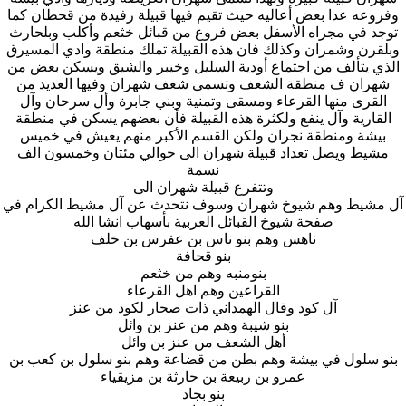
وفروعه عدا بعض أعاليه حيث تقيم فيها قبيلة رفيدة من قحطان كما
توجد في مجراه الأسفل بعض فروع من قبائل خثعم وأكلب وبلحارث
وبلقرن وشمران وكذلك فان هذه القبيلة تملك منطقة وادي المسيرق
الذي يتألف من اجتماع أودية السليل وخيبر والشيق ويسكن بعض من
شهران ف منطقة الشعف وتسمى شعف شهران وفيها العديد من
القرى منها القرعاء ومسقى وتمنية وبني جابرة وأل سرحان وآل
القارية وآل ينفع ولكثرة هذه القبيلة فأن بعضهم يسكن في منطقة
بيشة ومنطقة نجران ولكن القسم الأكبر منهم يعيش في خميس
مشيط ويصل تعداد قبيلة شهران الى حوالي مئتان وخمسون الف
نسمة
وتتفرع قبيلة شهران الى
آل مشيط وهم شيوخ شهران وسوف نتحدث عن آل مشيط الكرام في
صفحة شيوخ القبائل العربية بأسهاب انشا الله
ناهس وهم بنو ناس بن عفرس بن خلف
بنو قحافة
بنومنبه وهم من خثعم
القراعين وهم اهل القرعاء
آل كود وقال الهمداني ذات صحار لكود من عنز
بنو شيبة وهم من عنز بن وائل
أهل الشعف من عنز بن وائل
بنو سلول في بيشة وهم بطن من قضاعة وهم بنو سلول بن كعب بن
عمرو بن ربيعة بن حارثة بن مزيقياء
بنو بجاد