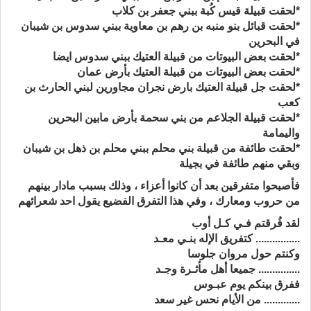
*لحقت قبيلة قيس كُبة ببني جعفر بن كلاب
*لحقت قبائل بنو منبه بن رهم بن معاوية ببني سدوس بن شيبان
في البحرين
*لحقت بعض البيوتات من قبيلة العتيك ببني سدوس ايضا
*لحقت بعض البيوتات من قبيلة العتيك بأرض عمان
*لحقت جل قبيلة العتيك بارض نجران مجاورين لبني الحارث بن
كعب
*لحقت قبيلة الجلاعم من بني سحمة بأرض مابين البحرين
واليمامة
*لحقت طائفة من قبيلة بني محلم ببني محلم بن ذهل بن شيبان
وبقي منهم طائفة في بجيلة
فأصبحوا متفرقين بعد أن كانوا أعزاء ، وذلك بسبب مادار بينهم
من حروب ومعارك ، وفي هذا التفرق الفضيع يقول احد شعرائهم
لقد فُرقتم فـي كـل أوب
................ كتفريق الإله بنـي معـد
وكنتم حول مروان جلوسا
............... جميعا أهل مأثـرة وجـد
ففرق بينكم يوم عبـوس
............. من الأيام نحس غير سعد