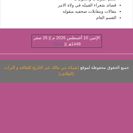
قصائد شعراء القبيله في ولاة الامر
مقالات ومقابلات صحفيه منقوله
القسم العام
الإثنين 10 أغسطس 2026 م || 25 صفر
1448هـ ||
8:02:41
ميع الحقوق محفوظة لموقع
(شبكة بني مالك عبر التاريخ للثقافه و التراث
(الطائف)