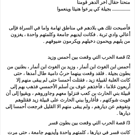
منحنا حقال آخر الدهر قومنا
............... بجيلة كي يرعوا هنيئا وينعموا
فأصبحت تلك هي بلادهم في مناطق تهامة واما في السراة فإلى
أعالي وادي تربة . فكانت ايديهم جامعة وكلمتهم واحدة ، يغزون
من يليهم ويحمون دخيلهم ويكرمون ضيوفهم .
2/ قصة الحرب التي وقعت بين أحمس وزيد
أحمس ابن الغوث ابن أنمار ، وزيد بن الغوث ابن أنمار ، بطنين من
بطون بجيلة . فلقد وقعت بينهما حربُ دامية طال أمدها ، حتى
كانت الغلبة لقبيلة زيد ، فقتلت أحمسا حتى لم يبقى منهم إلا
أربعون غلاما ، فأخذهم عوف بن أسلم الأحمسي فذهب بهم إلى
قبيلة بني الحارث بن كعب فنزلوا معهم وجاوروهم ، وبقيوا إلى أن
قويت شوكتهم ، فأغاروا ببني الحارث على قبيلة زيد فقتلوهم
ونفوهم عن ديارهم ، ولم يبقى منهم الا القليل فرجعت أحمسا إلى
ديارها .
3/ قصة الحرب التي وقعت بين بطون قسر
كانت قسر في ديارها ، كلمتهم واحدة وأيديهم جامعة ، حتى مرت