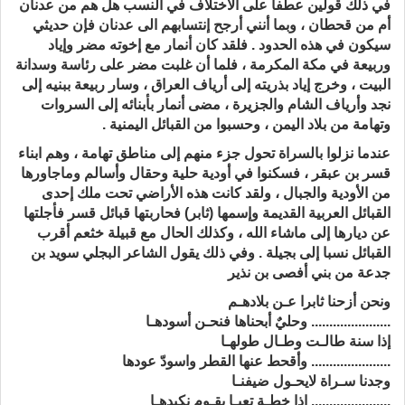
في ذلك قولين عطفا على الاختلاف في النسب هل هم من عدنان
أم من قحطان ، وبما أنني أرجح إنتسابهم الى عدنان فإن حديثي
سيكون في هذه الحدود . فلقد كان أنمار مع إخوته مضر وإياد
وربيعة في مكة المكرمة ، فلما أن غلبت مضر على رئاسة وسدانة
البيت ، وخرج إياد بذريته إلى أرياف العراق ، وسار ربيعة ببنيه إلى
نجد وأرياف الشام والجزيرة ، مضى أنمار بأبنائه إلى السروات
وتهامة من بلاد اليمن ، وحسبوا من القبائل اليمنية .
عندما نزلوا بالسراة تحول جزء منهم إلى مناطق تهامة ، وهم ابناء
قسر بن عبقر ، فسكنوا في أودية حلية وحقال وأسالم وماجاورها
من الأودية والجبال ، ولقد كانت هذه الأراضي تحت ملك إحدى
القبائل العربية القديمة وإسمها (ثابر) فحاربتها قبائل قسر فأجلتها
عن ديارها إلى ماشاء الله ، وكذلك الحال مع قبيلة خثعم أقرب
القبائل نسبا إلى بجيلة . وفي ذلك يقول الشاعر البجلي سويد بن
جدعة من بني أفصى بن نذير
ونحن أزحنا ثابرا عـن بلادهـم
...................... وحليٌ أبحناها فنحـن أسودهـا
إذا سنة طالـت وطـال طولهـا
...................... وأقحط عنها القطر واسودّ عودها
وجدنا سـراة لايحـول ضيفنـا
...................... إذا خطـة تعيـا بقـوم نكيدهـا