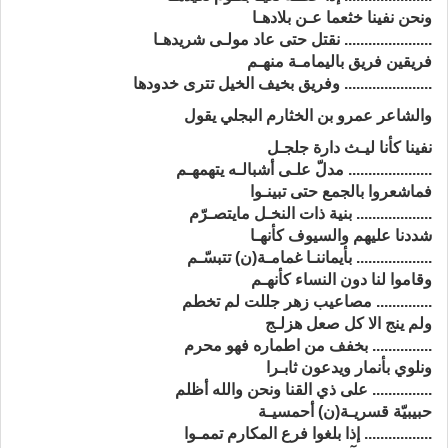
ونحن نفينا خثعما عـن بلادهـا
...................... نقتل حتى عاد مولـى شريدهـا
فريقين فريق باليمامـة منهـم
...................... وفريق بخيف الخيل تترى خدودها
والشاعر عمرو بن الخثارم البجلي يقول
نفينا كأنا ليـث دارة جلجـل
..................... مدلّ علـى أشبالـه يتهمهـم
فماشعروا بالجمع حتى تبينـوا
................... بنية ذات النخـل مايتصـرّم
شددنا عليهم والسيوف كأنهـا
................... بأيماننـا غمامـة(ن) تتبسّـم
وقاموا لنا دون النساء كأنهـم
.............. مصاعيب زهر جللت لم تخطم
ولم ينج الا كل صعل هزلـج
............... بخفف من اطماره فهو محرم
ونلوي بأنمار ويدعون ثابـرا
............... على ذي القنا ونحن والله أظلم
حبيبيّة قسريـة(ن) أحمسيـة
................. إذا بلغوا فرع المكارم تممـوا