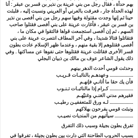
بهم حدأة ، فقال رجل من بني عرينة بن نذير بن قسر بن عبقر : أنا
لهذه الحدأة جار ، فعرفت بالعرني أو العريني ونسبت إليه ، فلبثت
حينا ثم إنها وجدت مقتولة وفيها سهم رجل من بني أفصى بن نذير
بن قسر بن عبقر ، فأغارت عرينة على بني أفصى فقتلوا صاحب
السهم ، ثم إن أفصى استجمعت قواها فالتقوا في مكان ما ،
فتقاتلوا قتالا شديدا ، وفي آخر المطاف انتصرت عرينة على بني
أفصى فقتلوهم إلا بقية منهم ، وعندما ظهر الإسلام عادت بطون
قسر الأخرى فقاتلت عرينة فقتلوها حتى نفوها عن مساكنها . وفي
ذلك يقول الشاعر عوف بن مالك بن ذبيان البجلي
وحدثت قومي أحدث الدهر بينهم
................... وعهدهـم بالنائبـات قـريـب
فأن يك حقا ما أتانـي فإنهـم
................... كـرام إذا مالنائبـات تـنـوب
فقيرهم مدني الغنـي وغنيّهـم
................... لـه ورق للمتعففيـن رطيـب
ونبئت قومي يفرحون بهلاكهم
............... سيأتيهم من المنديات نصيـب
تفرق بطون بجيلة وسبب ذلك التفرق
بسبب الحروب الطاحنة التي دارت بين بطون بجيلة ، تفرقوا في