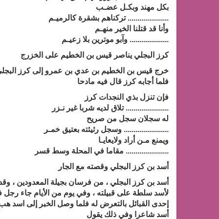
بكل مهند وبكـل عضـب
..................... تركناهم بشقرة كالرميـم
وأنا قد قتلنا الخير منهـم
.................... وآبو موترين بلا زعيـم
كرز البجلي يناصر قيس بن الخطيم على الخزرج
خرج قيس بن الخطيم بن عدي بن عمرو إلى كرز البجلي ،
فلما أجابه كرز قال فيه مادحا
فإن تنزل بذي النجدات كرز
...................... تلاق لديه شربا غير نـزر
له سجلان سجل من صريح
....................... وسجل رثيئته بعتيق خمـر
ويمنع مـن أراد ولايعايـا
...................... مقاما في المحلة وسط قسر
أسد بن كرز البجلي وقصته مع الجار
أسد بن كرز البجلي ، من فرسان بجيلة المعدودين ، وقد 
لأسد سلطة على قبيلته ، وفي يوم من الأيام جاء رجل فنز
إحدى القبائل بالتعرض له فلما وصل الخبر إلى اسد هب 
أسد شاعرا وفي ذلك يقول