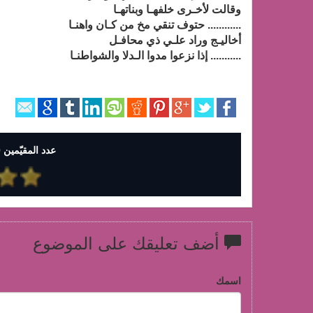
وقالت لأخـرى خلفهـا وبناتهـا
............ حتوف تنقي مخ من كـان واهنـا
أخاليـج وراد علـي ذي محافـل
........... إذا نزعوا مدوا الـدلا والشواطنـا
عدد المقيّمين 0 وإجمالي التقييمات 0
أضف تعليقك على الموضوع
اسمك