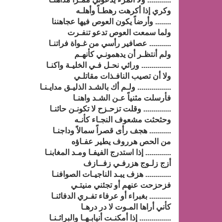
وكري إذا أكرهت رهطـاً وأهلـه
........ وأرضاً يكون العوص فيها عجاهننا
ولما سمعت العوص تدعو تنفـرت
........... عصافير رأسي من غـواة فراتنـا
ولم أنتظـر أن يدهمونـي كأنهـم
............... ورائي نحـل فـي الخليـة واكنـا
ولا أن تصيب النافـذات مقاتلـي
................. ولـم أك بالشـد الذليـق مدايـنـا
فأرسلت مثنياً عـن الشـد واهنـا
.............. وقلت تزحـزح لا تكونـن حائنـا
وحثحثت مشعوف النجـاء كأنـه
........... هجف رأى قصراً سمالاً وداجنـا
من الحص هرروف يطير عفـاؤه
............. إذا استدرج الفيفـا ومـد المغابنـا
أزج زلـوج هزرفـي زفــازف
............. هزف يبـد الناجيـات الصوافنـا
فزحزحت عنهم أو تجئني منيتـي
........... بغبراء أو عرفاء تفـري الدفائنـا
كأني أراها المـوت لا در درهـا
................ إذا أمكنـت أنيابـهـا والبراثـنـا