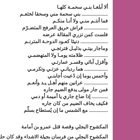
ألا أبلغـا بنـي سحمـة كلهـا
..................... بني سحمة مني وسحقا لخثعـم
فما أنتـم منـي ولا أنـا منكـم
................... فراش حريق العرفج المتضـرّم
فلست كمن تزري المقالة عرضه
...................... دنيئا كعـود الدوحـة المترنـم
وماجار بيتـي بذليـل فترتجـي
................... ظلامته يومـا ولا المتهضمـي
وأقزل آبائي وقسـر عمارتـي
................... هما رديانـي عزتـي وتكرمـي
وأحمس يوما إن دُعيت أجابنـي
................... عرانين منهم أهـل يـد وأنعـم
فمن جار مولى يدفع الضيم جاره
............. إذا ضاع جاري يا أميمة أو دمي
فكيف يخاف الضيم من كان جاره
............... مع الشمس ما إن يُستطاع بسلّم
المكشوح البجلي وقصة قتل عمرو بن أمامة
المكشوح البجلي من فرسان بجيلة الاشداء وقد كان حليفا