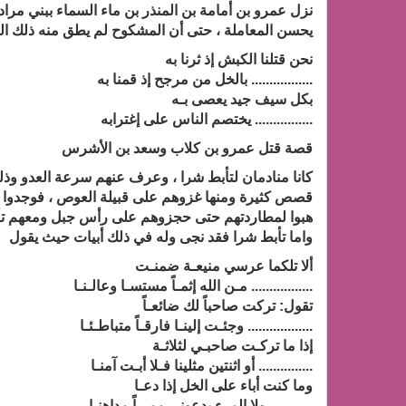
نزل عمرو بن أمامة بن المنذر بن ماء السماء ببني مراد
يحسن المعاملة ، حتى أن المشكوح لم يطق منه ذلك الت
نحن قتلنا الكبش إذ ثرنا به
................. بالخل من مرجح إذ قمنا به
بكل سيف جيد يعصى بـه
................ يختصم الناس على إغترابه
قصة قتل عمرو بن كلاب وسعد بن الأشرس
كانا منادمان لتأبط شرا ، وعرف عنهم سرعة العدو وذلك
قصص كثيرة ومنها غزوهم على قبيلة العوص ، فوجدوا له
هبوا لمطاردتهم حتى حجزوهم على رأس جبل ومعهم تأب
واما تأبط شرا فقد نجى وله في ذلك أبيات حيث يقول
ألا تلكما عرسي منيعـة ضمنـت
................. مـن الله إثمـاً مستسـا وعالـنـا
تقول: تركت صاحباً لك ضائعـاً
.................. وجئـت إلينـا فارقـاً متباطـئـا
إذا ما تركـت صاحبـي لثلاثـة
............... أو اثنتين مثلينا فـلا أبـت آمنـا
وما كنت أباء على الخل إذا دعـا
............ ولا المرء يدعوني ممـراً مداهنـا