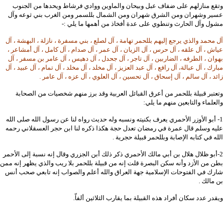
وتقع منازلهم على ضفاف عبل وبيحان والماوين ووادي فرشاط ويحدها من الجنوب
عسير وشهران ومن الشرق شهران ومن الشمال بللسمر ومن الغرب بني ثوعه وآل
مشول وآل الحارث وتنطوي على عدة أفخاذ من أهمها ما يلي :-
آل محمد والذي يرجع إليهم بللحمر تهامة ، آل لصلع ، بني مسفرة ، نازلة ، البهشة ، آل
عياش ، آل علقه ، آل حرس ، آل الزيان ، آل عمر ، آل صدام ، آل كامل ، آل أمشاعر ،
بهوان ، الطرفه ، الضاربين ، آل تاجر ، آل جحدل ، آل دهيس ، آل عامر بن مسفر ، آل
مبارك ، آل عبالة، آل رافع ، آل عبد العزيز ، آل مخلد ، آل مخلد ، آل تمام ، آل عبيد ، آل
زائد ، آل سالم ، آل إسحاق ، آل تحسين ، آل العلوي ، آل عزه ، آل عامر .
وتعتبر قبيلة بللحمر من أعرق القبائل العربية وقد برز منهم شخصيات من الصحابة
والعلماء والتابعين منهم ما يلي:
1- أبو الأوزر الأحمري يعرف بكنيته ونسبه وله حديث رواه لنا عن رسول الله صلى الله
عليه وسلم قال عمرة في رمضان تعدل حجة هكذا ذكره لنا ابن حجر العسقلاني رحمه
الله في كتابه الإصابة وبللحمر قبيلة حجرية .
2-أبو ظلال هلال بن أبي مالك الأحمري ذكر ذلك أبن الجزري وقال إنه نسبة إلى الأحمر
بطن من الأزد وأنه سكن البصرة قلت إنه من قبيلة بللحمر بلا ريب والذي يظهر إنه ممن
شارك في الفتوحات الإسلامية جهة العراق والله أعلم والصواب إنه تابعي صحب أنس
بن مالك .
ويقدر عدد سكان أفراد هذه القبيلة بما يقارب الثلاثين ألفاّ.