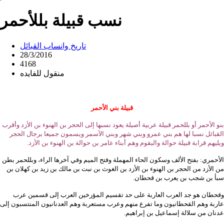
نسب قبيلة بللأحمر
تاريخ وانساب القبائل
28/3/2016
4168
منقول للفايده
قبيلة بني الأحمر
بنو الأحمر أو بللحمر قبيلة عربية أصيلة يعود نسبها إلى الحجر بن الهنوء بن الأزد وأقرب
القبائل نسبا لها هم بني عمرو وبني شهر وبني الأسمر ويسمون جميعا برجال الحجر
ويليهم قرابة قبيلة حوالة والبقوم وهم أبناء عامر بن حوالة بن الهنوء بن الأزد.
الأحمري: بفتح الألف وسكون الحاء المهملة وفتح الميم وفي آخرها الراء، وبللحمر بطن
من الأزد من الحجر بن الهنوء بن الأزد بن الغوث بن نبت بن مالك بن زيد بن كهلان بن
سبأ بن شجب بن يعرب بن قحطان.
وقحطان هو جد العرب العاربة على حد تقسيم المؤرخين العرب إلى قسمين عرب
عاربة وهم القحطانيون وما تفرع منهم وعرب مستعربة وهم العدنانيون المنتسبون إلى
عدنان من سلالة إسماعيل بن إبراهيم.