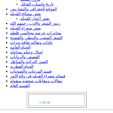
تاريخ وانساب القبائل
الموقع الجغرافي والتضاريس
بعض مشائخ القبيله
بعض أعيان القبيله
رموز الشعر والادب رحمهم الله
بعض شعراء القبيله
محاورات عرضه مجالسي قلطه
الشعر الشعبي والنبطي والفصيح
عادات وتقاليد ثقافه وتراث
الحياة العامه
امثال وحكم متداوله
القصص والروايات
الصور التراثيه والمناظر
الحياة الفطريه
قسم المرئيات والصوتيات
قصائد شعراء القبيله في ولاة الامر
مقالات ومقابلات صحفيه منقوله
القسم العام
الجمعة 7 أغسطس 2026 م || 22
صفر 1448هـ ||
1:39:58