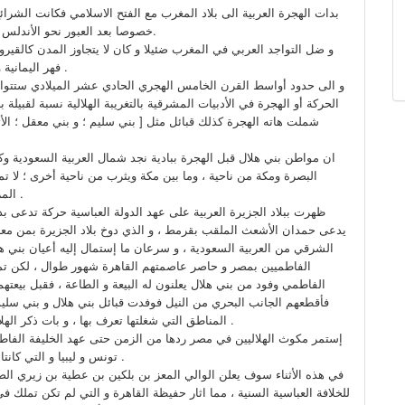
بدات الهجرة العربية الى بلاد المغرب مع الفتح الاسلامي فكانت الشرا
خصوصا بعد العبور نحو الأندلس و من فقهاء يبتغون نشر الدين الإسلامي في البوادي الامازيغية.
و ضل التواجد العربي في المغرب ضئيلا و كان لا يتجاوز المدن كالقير
فهر اليمانية و التي تنتمي لها فاطمة الفهرية مؤسسة جامع القرويين بفاس .
و الى حدود أواسط القرن الخامس الهجري الحادي عشر الميلادي ستتواف
الحركة أو الهجرة في الأدبيات المشرقية بالتغريبة الهلالية نسبة لقبيلة ب
شملت هاته الهجرة كذلك قبائل مثل [ بني سليم ؛ و بني معقل ؛ الأ
ان مواطن بني هلال قبل الهجرة ببادية نجد شمال العربية السعودية وكانت
البصرة ومكة من ناحية ، وما بين مكة ويثرب من ناحية أخرى ؛ لا
المرعى إلى أن أتيحت لها الفرصة للظهور على الساحة السياسية .
ظهرت ببلاد الجزيرة العربية على عهد الدولة العباسية حركة تدعى ب
يدعى حمدان الأشعث الملقب بقرمط ، و الذي دوخ بلاد الجزيرة بمن معه
الشرقي من العربية السعودية ، و سرعان ما إستمال إليه أعيان بني 
الفاطميين بمصر و حاصر عاصمتهم القاهرة شهور طوال ، لكن تم
الفاطمي وفود من بني هلال يعلنون له البيعة و الطاعة ، فقبل بيعتهم
فأقطعهم الجانب البحري من النيل فوفدت قبائل بني هلال و بني سلي
المناطق التي شغلتها تعرف بها ، و بات ذكر الهلالي في اللسان المصري مرادفا للرجل القوي الشجاع المقدام .
إستمر مكوث الهلاليين في مصر ردها من الزمن حتى عهد الخليفة ال
تونس و ليبيا و التي كانتا مقاطعتين تابعتان لها يحكمها بنو زيري بإسم الخليفة الفاطمي .
في هذه الأثناء سوف يعلن الوالي المعز بن بلكين بن عطية بن زيري الصنه
للخلافة العباسية السنية ، مما اثار حفيظة القاهرة و التي لم تكن تملك ف