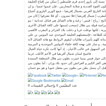
[ نسبة إلى يازور إحدى قرى فلسطين ] تمكن من إقناع الخليفة
ون القوة العددية و صلابة المحاربين ، فإن غنموا غنمنا ، و إن
ة التاريخ العربي بشمال إفريقيا ، جمع الوزير اليازوري أشياخ
لمغرب { شمال إفريقيا } فلا تمترون ، أي فلا تفترقوا ] كان من
ج ؛ رياح ؛ قيس ؛ زغبة و هاته القبائل هي قبائل عدنانية / بنو
رية ، لكنها توغلت غربا و دخلت بلاد الجزائر و المغرب الأقصى
خلد للطاعة ، فإستعملهم الخليفة الموحدي عبد المومن بن علي
ائه كلهم بأميرات هلاليات ليقوي الروابط مع هاته القبائل لأنه
 في السهول في غالب الأحيان ، إذ أنها كانت تكره حياة الجبال
فاصبح لسان شمال أفريقيا في الأعم الأغلب عربيا .
س إلى جوار قيس بينما عمرت بطون بني هلال المنطقة الممتدة
 هي القر الكبير و العرائش إلى حدود بلاد وزان ، أما بطون بني
عدد المقيّمين 0 وإجمالي التقييمات 0