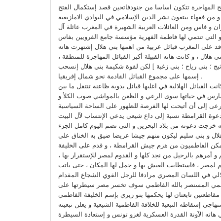
ئح المهاجرة تتكون اساسا من جنود
فاتحين قصد إستكمال الفتح
وان و فاس ومن العائلات العربية الشهيرة في المغرب عائلة آل
د على المغرب قبائل عربية من اهمها بني هلال إشتهرت هاته
ني هلال ، و كانت هاته القبيلة أكبر القبائل المهاجرة للمنطقة ،
ثبج ؛ بني رياح ؛ بني زغبة ] لكن لقوة شكيمة بني هلال إنسحب
إسمها على مجموع القبائل القادمة نحو شمال إفريقيا .
 القبائل الهلالية في اغلبها قبائل بدوية ظاعنة تنتقل ما بين
 تمارس في حياتها سوى الرعي و الظعن بالمواشي صوب الكلأ و
دعوة القرامطة نسبة إلى داع شيعي يدعي الإنتساب لآل البيت
 خرجت دعوته من بلاد البحرين و التي تضم اليوم كامل الجزء
هلال و بني سليم ليكون منهم جيشا عريضا ضيق به الخناق على
كن الفاطميون من هزم جيش القرامطة ، و قدم على الخليفة
 و أمرهم بالرحيل من نجد كلها و القدوم لمصر للإستقرار بها ،
م لمصر ، فاستطابت العيش بها و جمل لها المكان ، حتى باتت
فاطمي المسنصر بالله الفاطمي سوف تخسر مصر سيطرتها على
اجي إسقاطه التبعية للخلافة الفاطمية الشيعية و يعلن تبعيته
ي هاته الآونة القدرة العسكرية لغزو تونس و إستعادة السيطرة