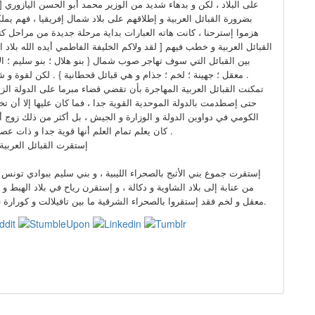
على البلاد ، لكن و بدهاء شديد من الوزير محمد أبو الحسن اليازوري 
بضرورة القبائل العربية و إطلاقهم على بلاد شمال إفريقيا ، فهم يملك
هزموا إسترحنا ، كانت هاته العبارات بداية مرحلة جديدة من مراحل كتاب
القبائل العربية و خطب فيهم [ لقد ولاكم الخليفة الفاطمي أيده الله بلاد ا
بين القبائل التي سوف تهاجر صوب شمال { بنو هلال ؛ بنو سليم ؛ الأثب
معقل ؛ جهينة ؛ لخم ؛ جذام و هي قبائل قحطانية } . لكن لقوة و شراسة قبيلة بني هلال إنسحب إسمها على كافة القبائل الأخرى .
تمكنت القبائل العربية المهاجرة بأن تقضي قضاء مبرما على الدولة الزي
حتى إصطدمت بالدولة الموحدية القوية جدا ، فما كان عليها إلا أن ت
الكومي في دواوين الدولة و الوزارة و الجيش ، بل أكثر من ذلك زوج أبن
كان يعلم تمام العلم أنها قوية جدا و ذات عصبية ، و سار على نهجه كافة خلفاء الدولتين الموحدية و المرينية .
إستقرت القبائل العربية
إستقرت جموع بني الأثبج بالصحراء الليبية ، و بني سليم ببوادي تون
من عنابة إلى بلاد الشاوية و دكالة ، و إستقرن رياح في بلاد الهبط و
معقل و لخم فقد إستقروا بالصحراء الشرقية ما بين تافيلالت و كورارة قبل أن ينسل بطن من بطون بني معقل جنوبا و هو بنو حسان.