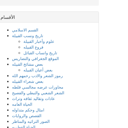
الأقسام
القسم الاسلامي
تاريخ ونسب القبيلة
علوم وأخبار القبيلة
فروع القبيله
تاريخ وانساب القبائل
الموقع الجغرافي والتضاريس
بعض مشائخ القبيله
بعض أعيان القبيله
رموز الشعر والادب رحمهم الله
بعض شعراء القبيله
محاورات عرضه مجالسي قلطه
الشعر الشعبي والنبطي والفصيح
عادات وتقاليد ثقافه وتراث
الحياة العامه
امثال وحكم متداوله
القصص والروايات
الصور التراثيه والمناظر
الحياة الفطريه