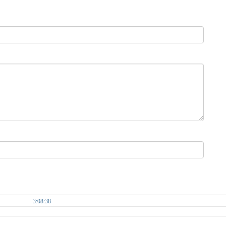
الجمعة 7 أغسطس 2026 م || 22 صفر 1448هـ ||
3:08:38