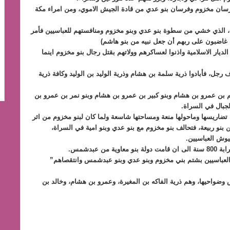
فرسان مخزوم وفرسان بنو عدي من قادة الجيش الاموي، ومن امراء مكة
، الذي خشي من سطوة بنو عدي وبنو مخزوم ومنافستهم للعباسيين فأمر
ن غاضبون على ربهم أن جعل نبيه من بنو هاشم)
يار الاسلامية واذنوا لعساكرهم وولاتهم بقتل رجال بنو مخزوم اينما
رجل، فأبادوا ذرية سلمة بن هشام وذرية الوليد بن الوليد وكافة ذرية
اهيم بن عمرو بن هشام وبنو كبير بن عمرو بن هشام وبنو نمر بن عمرو بن
لجبال في السراة.
تضاريسها وماحولها منعة ومساحتها شاسعة ولما كان لبنو مخزوم من اثر
و ربيعة، فتحالف بنو مخزوم مع بنو عدي وبنو امية في السراة،
يوش العباسيين.
ء العباسيين بشتم بني مخزوم وبنو عدي وبنو عبدشمس وانتقصاهم”
 وضواحيها، وهم ذرية الفاكه بن المغيرة، وعمرو بن هشام، وخالد بن