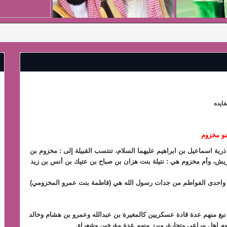
ايده
نو مخزوم
رية اسماعيل بن ابراهيم عليهما السلام، تنتسب القبيلة إلى : مخزوم بن
يش، وأم مخزوم هي : نتيلة بنت هزان بن صباح بن عتيك بن أنس بن زيد
ش) واحدى الفواطم من جدات رسول الله هي (فاطمة بنت عمرو المخزومي)
نبغ منهم عدة قادة عسكريين كالمغيرة بن عبدالله وعمرو بن هشام وخالد
زوم اهل مراعي وتجارة، وبرز منهم عدة مؤرخين وشعراء.