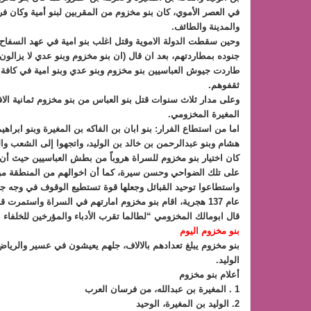
في العصر الأموي، كان بنو مخزوم من المقربين لبنو أمية وكان 
والمدينة والطائف.
وحين سقطت الدولة الاموية وقتل اغلب بنو امية في عهد السفاح
جنوده بمطاردتهم، بعد ان قال (ان بنو مخزوم وبنو عدي لا يزالو
طاردت جيوش العباسيين بنو مخزوم وبنو عدي وبنو امية في كافة الد
ثقفوهم.
وعلى مدار ثلاث سنوات قتل بنو العباس من بنو مخزوم ثمانية الاف 
المغيرة المخزومي.
اما من استطاع الفرار: بنو ابان بن الفاكه بن المغيرة وبنو ابر
هشام وبنو عبدالرحمن بن خالد بن الوليد، واتجهوا إلى الشعب وا
كان اختيار بنو مخزوم للسراة هروباً من بطش العباسيين حيث أن 
على تلك الضواحي وحسن سيرة، كما أن اخوالهم من المنطقة من بن
واستطاعوا توحيد القبائل وجعلها قوة تستطيع الوقوف في وجه ج
عام 137 هجرية، اقام بنو مخزوم امارتهم في السراة واستمرت قرابة 800 سنة الى ان قامت دولة بنو معاوية من عبدشمس.
قال ابومالك المخزومي “لطالما تقرب الأدباء والمؤرخين للخلفا
بنو مخزوم اليوم
بنو مخزوم يبلغ تعدادهم بالالاف، جلهم يعيشون في عسير والرياض
الوليد.
أعلام بنو مخزوم
1 . المغيرة بن عبدالله، من فرسان العرب
2. الوليد بن المغيرة، الوحيد