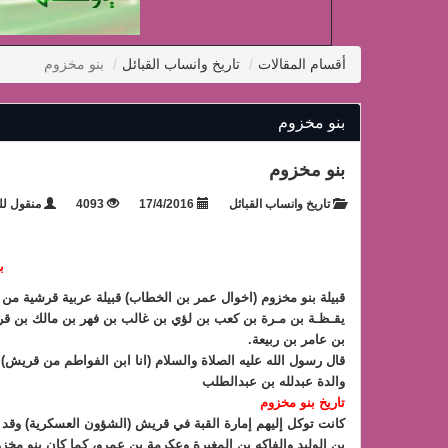
أقسام المقالات
تاريخ وانساب القبائل
بنو مخزوم
بنو مخزوم
بنو مخزوم
تاريخ وانساب القبائل
17/4/2016
4093
منقول للف
ب
قبيلة بنو مخزوم (اخوال عمر بن الخطاب) قبيلة عربية قرشية من ذ
يقـظـة بن مـرة بن كعب بن لؤي بن غالب بن فهر بن مالك بن قر
بن عامر بن ربيعة.
قال رسول الله عليه الصلاة والسلام (انا ابن الفواطم من قري
والدة عبدلله بن عبدالطلب
تاريخ بنو مخزوم
كانت توكل إليهم إمارة القبة في قريش (الشؤون العسكرية) وقد 
بن الوليد والفاكه بن المغيرة وعكرمة بن عمرو، كما كان بنو مخ