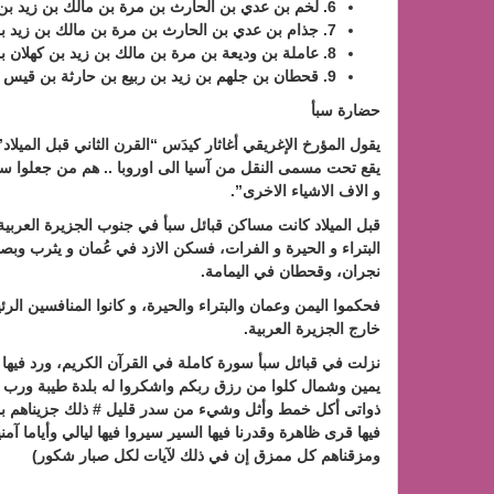
6. لخم بن عدي بن الحارث بن مرة بن مالك بن زيد بن كهلان بن سبأ
7. جذام بن عدي بن الحارث بن مرة بن مالك بن زيد بن كهلان بن سبأ
8. عاملة بن وديعة بن مرة بن مالك بن زيد بن كهلان بن سبأ
9. قحطان بن جلهم بن زيد بن ربيع بن حارثة بن قيس بن الغوث بن مالك بن زيد بن كهلان بن سبأ
حضارة سبأ
يقول المؤرخ الإغريقي أغاثار كيدَس “القرن الثاني قبل الميلا
يقع تحت مسمى النقل من آسيا الى اوروبا .. هم من جعلوا سوريا
و الاف الاشياء الاخرى”.
قبل الميلاد كانت مساكن قبائل سبأ في جنوب الجزيرة العربية
البتراء و الحيرة و الفرات، فسكن الازد في عُمان و يثرب وبص
نجران، وقحطان في اليمامة.
فحكموا اليمن وعمان والبتراء والحيرة، و كانوا المنافسين ال
خارج الجزيرة العربية.
نزلت في قبائل سبأ سورة كاملة في القرآن الكريم، ورد فيها
يمين وشمال كلوا من رزق ربكم واشكروا له بلدة طيبة ورب غف
ذواتى أكل خمط وأثل وشيء من سدر قليل # ذلك جزيناهم بما كف
فيها قرى ظاهرة وقدرنا فيها السير سيروا فيها ليالي وأياما آم
ومزقناهم كل ممزق إن في ذلك لآيات لكل صبار شكور)