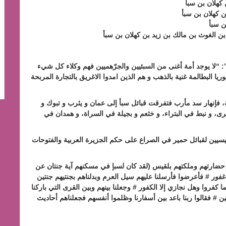
د”: “لا يوجد أمة أغنى من السبئيين والجرّهميين فهم وكلاء كل شيء
 البطالمة غنية بالذهب و هم الذين امدوا الاغريق بالتجارة المربحة
، فإنهار سد مأرب فتفرقت قبائل سبأ إلى عمان و يثرب و تبوك و
رى، و نبط في البتراء، و خثعم و بجيلة في السراة، و همدان في
رئيسيين لقبائل حمير في الصراع على حكم الجزيرة العربية والفتوحات
 حضارتهم وملكتهم بلقيس (لقد كان لسبإ في مسكنهم آية جنتان عن
ور # فأعرضوا فأرسلنا عليهم سيل العرم وبدلناهم بجنتيهم جنتين
روا وهل نجازي إلا الكفور # وجعلنا بينهم وبين القرى التي باركنا
نين # فقالوا ربنا باعد بين أسفارنا وظلموا أنفسهم فجعلناهم أحاديث