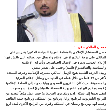
حمدان المالكي – غرب :
حصل المستشار الإعلامي بالمنظمة العربية للسياحة الدكتور/ بندر بن علي
المالكي على درجة الدكتوراة في الإعلام والإتصال عن رسالته التي ناقش فيها(
الإعلام الجديد.. ودوره في الإتصال الجماهيري، وتأثيراته: الإعلامية،
والسياسية،والثقافية،والإعلامية) وحصل على تقدير ممتاز.
وبهذه الدرجة العلمية يتوج الزميل المالكي مسيرته الإعلامية وخبرته الممتدة
لأكثر من ١٩ عاماً من خلال عمله في العديد من وسائل الإعلام المرئية
والمسموعة، حيث كان التلفزيون السعودي بوابة دخوله إلى الساحة الإعلامية
( كمعد ومقدم للبرامج التلفزيونية المسجلة والمباشرة) لمدة تسع سنوات
انتقل بعدها إلى شبكة راديو وتلفزيون العرب(art) حيث عمل مذيعاً للعديد من
البرامج التلفزيونية كبرنامج زوايا، وبرنامج من المملكة، وبرنامج خيمة الطائف
وخيمة أبها، وبرنامج رمضان في المملكة وغيرها من البرامج الأخرى لمدة أربع
سنوات.