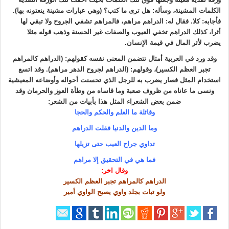
الكلمات المشينة، وسأله: هل ترى ما كتب؟ (وهي عبارات مشينة ينعتونه بها).
فأجابه: كلا. فقال له: الدراهم مراهم، فالمراهم تشفي الجروح ولا تبقي لها
أثرا، كذلك الدراهم تخفي العيوب والصفات غير الحسنة وذهب قوله مثلا
يضرب لأثر المال في قيمة الإنسان.
وقد ورد في العربية أمثال تتضمن المعنى نفسه كقولهم: (الدراهم كالمراهم
تجبر العظم الكسير)، وقولهم: (الدراهم لجروح الدهر مراهم). وقد اتسع
استخدام المثل فصار يضرب به للرجل الذي تحسنت أحواله وأوضاعه المعيشية
ونسى ما عاناه من ظروف صعبة وما قاساه من وطأة العوز والحرمان وقد
ضمن بعض الشعراء المثل هذا بأبيات من الشعر:
وقائلة ما العلم والحكم والحجا
وما الدين والدنيا فقلت الدراهم
تداوي جراح العيب حتى تزيلها
فما هي في التحقيق إلا مراهم
وقال اخر:
الدراهم كالمراهم تجبر العظم الكسير
ولو تبات بجلد واوي يصبح الواوي أمير