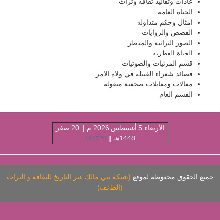
عادات وتقاليد ثقافه وتراث
الحياة العامه
امثال وحكم متداوله
القصص والروايات
الصور التراثيه والمناظر
الحياة الفطريه
قسم المرئيات والصوتيات
قصائد شعراء القبيله في ولاة الامر
مقالات ومقابلات صحفيه منقوله
القسم العام
الأربعاء 5 أغسطس 2026 م || 20 صفر
1448هـ ||
10:27:26
ميع الحقوق محفوظة لموقع
(شبكة بني مالك عبر التاريخ للثقافه و التراث
(الطائف)