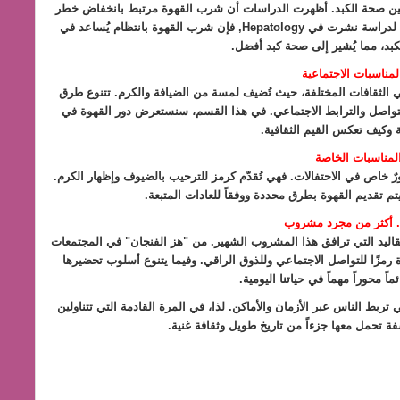
سين صحة الكبد. أظهرت الدراسات أن شرب القهوة مرتبط بانخفاض خطر
الإصابة بأمراض الكبد، بما في ذلك تليف الكبد والسرطان. وفقاً لدراسة نشرت في Hepatology, فإن شرب القهوة بانتظام يُساعد في
كبد، مما يُشير إلى صحة كبد أفضل.
لمناسبات الاجتماعية
 في الثقافات المختلفة، حيث تُضيف لمسة من الضيافة والكرم. تتنوع طرق
 للتواصل والترابط الاجتماعي. في هذا القسم، سنستعرض دور القهوة في
ة وكيف تعكس القيم الثقافية.
المناسبات الخاصة
ورٌ خاص في الاحتفالات. فهي تُقدّم كرمز للترحيب بالضيوف وإظهار الكرم.
يتم تقديم القهوة بطرق محددة ووفقاً للعادات المتبعة.
.. أكثر من مجرد مشروب
لتقاليد التي ترافق هذا المشروب الشهير. من "هز الفنجان" في المجتمعات
 رمزًا للتواصل الاجتماعي وللذوق الراقي. وفيما يتنوع أسلوب تحضيرها
اً محوراً مهماً في حياتنا اليومية.
تربط الناس عبر الأزمان والأماكن. لذا، في المرة القادمة التي تتناولين
فة تحمل معها جزءاً من تاريخ طويل وثقافة غنية.