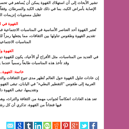
تشير الأبحاث إلى أن استهلاك القهوة يمكن أن يُساهم في تح
تقليل مستويات إنزيمات ال
القهوة في ا
تُعتبر القهوة أحد العناصر الأساسية في المناسبات الاجتماعية
تقديم القهوة وطقوس تناولها بين الثقافات، مما يجعلها رمزاً
المناسبات الاجتماعي
القهوة و
في العديد من المناسبات، مثل الأفراح أو الأعياد، يكون للقهوة د
وقد تأخذ هذه المناسبات طابعاً رسمياً عندما 
خاتمة: القهوة.
إن عادات تناول القهوة حول العالم تُظهر مدى تنوع الثقافات وا
العربية إلى طقوس "التقطير البطيء" في اليابان، تبقى القهوة
وتقديمها، تبقى القهوة دائم
تعد هذه العادات انعكاساً لجوانب مهمة من الثقافة والتراث، وهي 
فيها فنجاناً من القهوة، تذكري أن كل رش