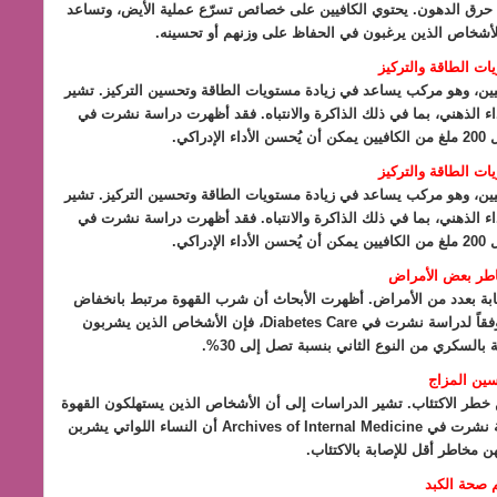
دل حرق الدهون. يحتوي الكافيين على خصائص تسرّع عملية الأيض، وتساعد
ً للأشخاص الذين يرغبون في الحفاظ على وزنهم أو تحسينه.
ات الطاقة والتركيز
كافيين، وهو مركب يساعد في زيادة مستويات الطاقة وتحسين التركيز. تشير
اء الذهني، بما في ذلك الذاكرة والانتباه. فقد أظهرت دراسة نشرت في
ات الطاقة والتركيز
كافيين، وهو مركب يساعد في زيادة مستويات الطاقة وتحسين التركيز. تشير
اء الذهني، بما في ذلك الذاكرة والانتباه. فقد أظهرت دراسة نشرت في
اطر بعض الأمراض
ابة بعدد من الأمراض. أظهرت الأبحاث أن شرب القهوة مرتبط بانخفاض
مخاطر الإصابة بمرض باركنسون والسكري من النوع الثاني. وفقاً لدراسة نشرت في Diabetes Care، فإن الأشخاص الذين يشربون
بالسكري من النوع الثاني بنسبة تصل إلى 30%.
ين المزاج
ن خطر الاكتئاب. تشير الدراسات إلى أن الأشخاص الذين يستهلكون القهوة
بانتظام يكونون أقل عرضة للإصابة بالاكتئاب، وقد أظهرت دراسة نشرت في Archives of Internal Medicine أن النساء اللواتي يشربن
ن مخاطر أقل للإصابة بالاكتئاب.
 صحة الكبد