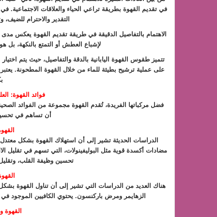
في تقديم القهوة بطريقة تراعي الحياء والعلاقات الاجتماعية. 
التقدير والاحترام للضيف، و
الاهتمام بالتفاصيل الدقيقة في طريقة تقديم القهوة يعكس مدى 
لإشباع العطش أو التمتع بالنكهة، بل ه
تتميز طقوس القهوة اليابانية بالدقة والتفاصيل، حيث يتم اختيار
على عملية ترشيح بطيئة للماء من خلال القهوة المطحونة. يعتبر ا
ب
فوائد القهوة: ال
فضل مركباتها الفريدة، تُقدم القهوة مجموعة من الفوائد الصحي
أن تساهم في تحسين 
القهو
الدراسات الحديثة تشير إلى أن استهلاك القهوة بشكل معتدل 
مضادات أكسدة قوية مثل البوليفينولات، التي تسهم في تقليل الا
تحسين وظيفة القلب، وتقليل 
القهوة
هناك العديد من الدراسات التي تشير إلى أن تناول القهوة بشك
الزهايمر ومرض باركنسون. يحتوي الكافيين الموجود في ال
القهوة و