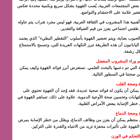
في بعض المجتمعات العربية، يُصب القهوة بشكل سريع وبكمية محددة تعكس
تعتبر علامة على الاحتشام والتواضع.
أهمية هذا المشروب في الثقافة العربية، فهو ليس مجرد شراب يتم تناوله
و طقس اجتماعي يعزز من قيم الضيافة والتقدير.
 الحبوب بعناية، ويتم تحضير القهوة بأسلوب "التقطير البطيء" الذي يعتمد
ليابانيون أن هذه الطريقة تبرز النكهات الفريدة للبن، وتسمح بالاستمتاع
كل رشفة.
علم وراء المشروب المفضل
ة التي تم دعمها بالبحث العلمي. نستعرض أبرز فوائد القهوة وكيف يمكن
صحتنا في السطور التالية.
ة وصحة القلب
يمكن أن يكون له فوائد صحية عديدة. فقد وُجد أن القهوة تحتوي على
لتهابات وتحسين صحة الأوعية الدموية. علاوة على ذلك، تساهم القهوة في
خطر الإصابة ببعض الأمراض القلبية.
 وصحة الدماغ
ل منتظم يمكن أن يعزز من وظائف الدماغ، ويقلل من خطر الإصابة بمرض
قهوة على تأثيرات محفزة تزيد من الانتباه والقدرة على التركيز.
التحكم في الوزن