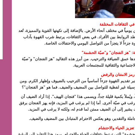
في الثقافات المختلفة
ومياً في مختلف أنحاء الأرض. بالإضافة إلى نكهتها القوية والمميزة، تُعد
يوطد الروابط بين الأفراد. في بعض الثقافات، يرتبط شرب القهوة بآداب
ءاً لا يتجزأ من التواصل اليومي والاحتفالات الخاصة.
ية: "هز الفنجان" و"صبّة الحشمة"
اليدها عمق الضيافة والترحيب. من أبرز هذه التقاليد "هز الفنجان" و"صبّة
جتماعية والثقافية للمجتمعات العربية.
رمز الامتنان والرفض
تبر تقديم القهوة جزءاً أساسياً من الترحيب بالضيوف وإظهار الكرم. ومن
يلة غير لفظية للتواصل بين المضيف والضيف. فما هو "هز الفنجان"؟
ويُملأ بكمية قليلة جداً، ويسمى هذا "فنجان الهيف". إذا أراد الضيف أن
رغب في صبّة أخرى. أما إذا لم يرغب في المزيد، فإنه يهز الفنجان برفق
 يشير إلى أن الضيف ممتن لما قدم له، ولكنه لا يرغب في المزيد.
املة والتقدير، وهو يعكس الاحترام المتبادل بين المضيف والضيف.
عزيز الحياء والاحتشام
حشمة" التي ترتبط بثقافات الحياء والاحترام. يرمز هذا التقليد إلى الرغبة