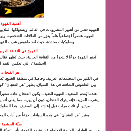
أهمية القهوة 
القهوة تعتبر من أشهر المشروبات في العالم، ويستهلكها الملايين ي
القهوة عنصراً اجتماعياً هاماً يعزز من العلاقات الشخصية، و
وسلوكيات محددة، حيث تُعد طقوس شرب القهوة جز
القهوة في الثقافة العرب
تُعتبر القهوة جزءًا لا يتجزأ من الثقافة العربية، حيث تُظهر تق
الحشمة"، التي تعكس القيم الا
هز الفنجان: 
في الكثير من المجتمعات العربية، وخاصةً في منطقة الخليج، يُع
بين الطقوس الشائعة في هذا السياق، يظهر "هز الفنجان" كوس
عندما يُقدم المضيف القهوة للضيف، يكون الفنجان عادة صغيراً، 
يشرب المزيد، فإنه يترك الفنجان، دون أن يهزه، مما يعني أنه ي
مرتين أو ثلاث مرات قبل إعادته إلى المضيف. هذا السلوك
يعتبر "هز الفنجان" في هذه السياقات جزءاً من آداب المج
صبّة الحشمة: ت
من بين العادات المثيرة للاهتمام في تقديم القهوة، تأتي "صبّة ال