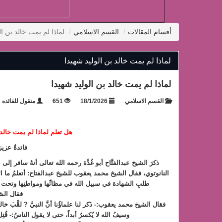
أقسام المقالات
القسم الاسلامي
لماذا لم يمت خالد بن ال
لماذا لم يمت خالد بن الوليد شهيدا
لماذا لم يمت خالد بن الوليد شهيدا
القسم الاسلامي
18/1/2026
651
منقول للفائده
هل تعلم لماذا لم يمت خالد
فائدةٌ عزيزة 
ذكرَ الشيخ عبدالفتَّاح أبو غُدَّة رحمه الله تعالى أنهُ سافر إل
النانوتوي، فقال الشيخ محمد يعقوب للشيخ عبدالفتاح: أتعلمُ ما 
طلبِ الشهادة في سبيل الله في مظانِّها ومواطنِها وتح
فقال الشي
فقال الشيخ محمد يعقوب:- ذَكر لنا علماؤُنا أنَّ النبيَّ ? لقَّبَ 
وسيفُ الله لا يُكسرُ أبداً، حتى لا يقول الناسُ:- قُ