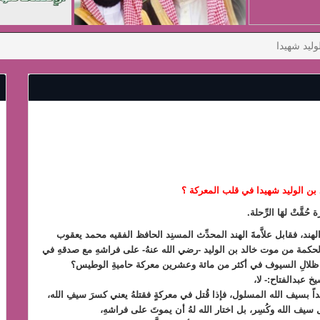
وليد شهيدا
 بن الوليد شهيدا في قلب المعركة ؟
حُقَّتْ لهَا الرِّحلة.
ى الهند، فقابل علاَّمةَ الهند المحدِّث المسنِد الحافظ الفقيه محمد يعقوب
الحكمة من موت خالد بن الوليد -رضي الله عنهُ- على فراشهِ مع صدقهِ في
ت ظلالِ السيوف في أكثر من مائة وعشرين معركة حاميةِ الوطيس؟
خ عبدالفتاح:- لا،
خالداً بسيف الله المسلول، فإذا قُتل في معركةٍ فقتلهُ يعني كسرَ سيفِ الله،
تِل سيف الله وكُسِر، بل اختار الله لهُ أن يموتَ على فراشهِ،