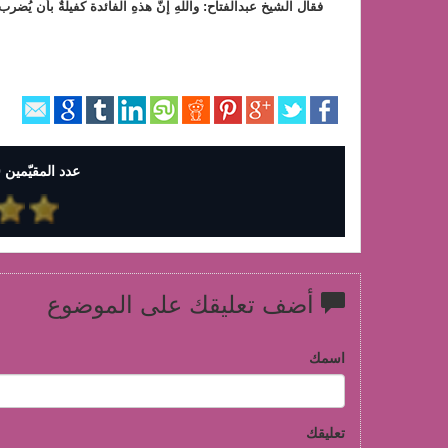
فقال الشيخ عبدالفتاح: واللهِ إنَّ هذهِ الفائدة كفيلةٌ بأن يُضر
عدد المقيّمين 0 وإجمالي التقييمات 0
أضف تعليقك على الموضوع
اسمك
تعليقك