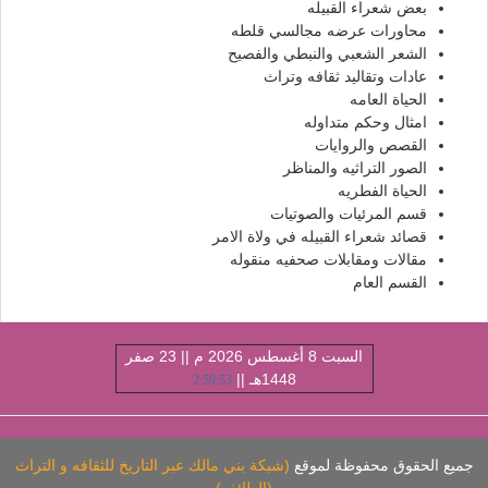
بعض شعراء القبيله
محاورات عرضه مجالسي قلطه
الشعر الشعبي والنبطي والفصيح
عادات وتقاليد ثقافه وتراث
الحياة العامه
امثال وحكم متداوله
القصص والروايات
الصور التراثيه والمناظر
الحياة الفطريه
قسم المرئيات والصوتيات
قصائد شعراء القبيله في ولاة الامر
مقالات ومقابلات صحفيه منقوله
القسم العام
السبت 8 أغسطس 2026 م || 23 صفر
1448هـ ||
2:59:54
ميع الحقوق محفوظة لموقع
(شبكة بني مالك عبر التاريخ للثقافه و التراث