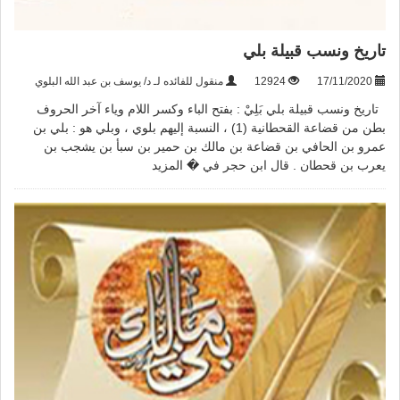
تاريخ ونسب قبيلة بلي
17/11/2020
12924
منقول للفائده لـ د/ يوسف بن عبد الله البلوي
تاريخ ونسب قبيلة بلي بَلِيْ : بفتح الباء وكسر اللام وياء آخر الحروف
بطن من قضاعة القحطانية (1) ، النسبة إليهم بلوي ، وبلي هو : بلي بن
عمرو بن الحافي بن قضاعة بن مالك بن حمير بن سبأ بن يشجب بن
يعرب بن قحطان . قال ابن حجر في �
المزيد