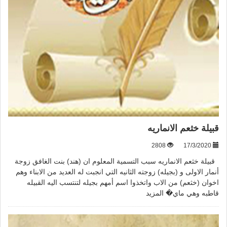
قبيلة خثعم الانماريه
2808
17/3/2020
قبيلة خثعم الانماريه سبب التسمية المعلوم ان (هند) بنت الغافق زوجة
أنمار الاولى و (بجيله) زوجته الثانيه التي انجبت له العديد من الابناء وهم
اخوان (خثعم) من الاب واتخذوا اسم أمهم بجيله لتنتسب اليه القبيله
قاطبه وهي ماي�
المزيد