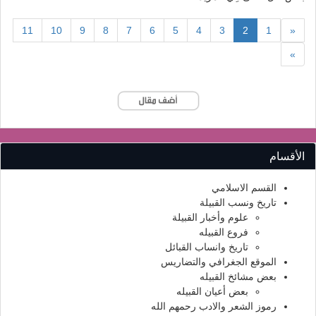
(current)
11
10
9
8
7
6
5
4
3
2
1
«
»
الأقسام
القسم الاسلامي
تاريخ ونسب القبيلة
علوم وأخبار القبيلة
فروع القبيله
تاريخ وانساب القبائل
الموقع الجغرافي والتضاريس
بعض مشائخ القبيله
بعض أعيان القبيله
رموز الشعر والادب رحمهم الله