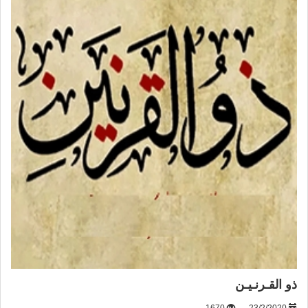
ذو القـرنـيـن