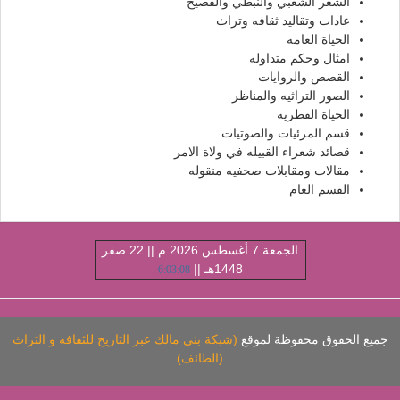
الشعر الشعبي والنبطي والفصيح
عادات وتقاليد ثقافه وتراث
الحياة العامه
امثال وحكم متداوله
القصص والروايات
الصور التراثيه والمناظر
الحياة الفطريه
قسم المرئيات والصوتيات
قصائد شعراء القبيله في ولاة الامر
مقالات ومقابلات صحفيه منقوله
القسم العام
الجمعة 7 أغسطس 2026 م || 22 صفر
1448هـ ||
6:03:09
ميع الحقوق محفوظة لموقع
(شبكة بني مالك عبر التاريخ للثقافه و التراث
(الطائف)