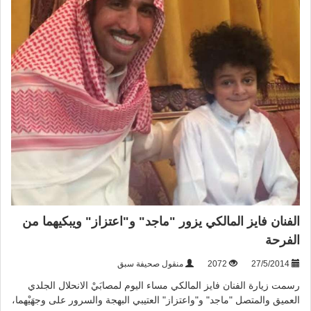
الفنان فايز المالكي يزور "ماجد" و"اعتزاز" ويبكيهما من
الفرحة
27/5/2014
2072
منقول صحيفة سبق
رسمت زيارة الفنان فايز المالكي مساء اليوم لمصابَيْ الانحلال الجلدي
العميق والمتصل "ماجد" و"واعتزاز" العتيبي البهجة والسرور على وجهَيْهما،