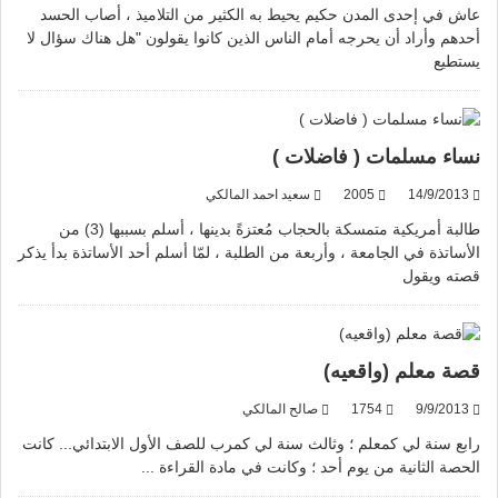
عاش في إحدى المدن حكيم يحيط به الكثير من التلاميذ ، أصاب الحسد
أحدهم وأراد أن يحرجه أمام الناس الذين كانوا يقولون "هل هناك سؤال لا
يستطيع
نساء مسلمات ( فاضلات )
14/9/2013
2005
سعيد احمد المالكي
طالبة أمريكية متمسكة بالحجاب مُعتزةً بدينها ، أسلم بسببها (3) من
الأساتذة في الجامعة ، وأربعة من الطلبة ، لمّا أسلم أحد الأساتذة بدأ يذكر
قصته ويقول
قصة معلم (واقعيه)
9/9/2013
1754
صالح المالكي
رابع سنة لي كمعلم ؛ وثالث سنة لي كمرب للصف الأول الابتدائي... كانت
الحصة الثانية من يوم أحد ؛ وكانت في مادة القراءة ...