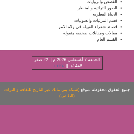
القصص والروايات
الصور التراثيه والمناظر
الحياة الفطريه
قسم المرئيات والصوتيات
قصائد شعراء القبيله في ولاة الامر
مقالات ومقابلات صحفيه منقوله
القسم العام
الجمعة 7 أغسطس 2026 م || 22 صفر
1448هـ ||
11:15:32
ميع الحقوق محفوظة لموقع
(شبكة بني مالك عبر التاريخ للثقافه و التراث
(الطائف)