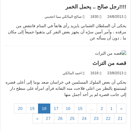
!!!!رجل صالح .. يحمل الخمر
24/8/2013
1830
صالح المالكي مما اعجبني
يحكى أن السلطان العثماني بايزيد رأى هاتفاً في المنام فانتفض من
مرقده ، وأمر أمين سرّه أن يجهز بعض النفر كي يذهبوا جميعاً إلى مكان
ما ، دون أن يسأله عن
قصه من التراث
23/8/2013
1618
احمد المالكي
يحكي أن بعض الملوك المسلمين في خراسان صعد يوما إلى أعلى قصره
ليستمتع بالنظر من اعلى فلاحت منه التفاته فرأى امرأة على سطح دار
إلى جانب قصره لم ير أحد أجمل منها
(current)
20
19
18
17
16
15
...
2
1
«
»
27
26
25
24
23
22
21