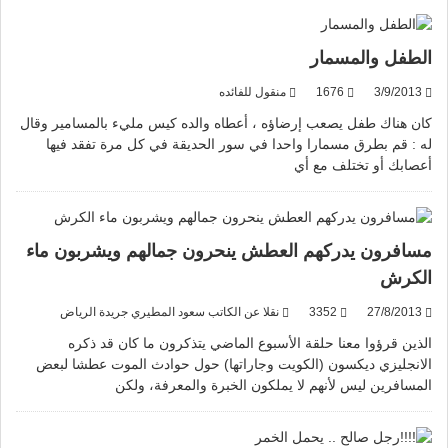
الطفل والمسمار
3/9/2013
1676
منقول للفائده
كان هناك طفل يصعب إرضاؤه ، أعطاه والده كيس مليء بالمسامير وقال
له : قم بطرق مسمارا واحدا في سور الحديقة في كل مرة تفقد فيها
أعصابك أو تختلف مع أي
مسافرون يدركهم العطش ينحرون جمالهم ويشربون ماء
الكرش
27/8/2013
3352
نقلا عن الكاتب سعود المطيري جريدة الرياض
الذين قرؤوا معنا حلقة الأسبوع الماضي يتذكرون ما كان قد ذكره
الانجليزي ديكسون (الكويت وجاراتها) حول حوادث الموت عطشا لبعض
المسافرين ليس لأنهم لا يملكون الخبرة والمعرفة، ولكن