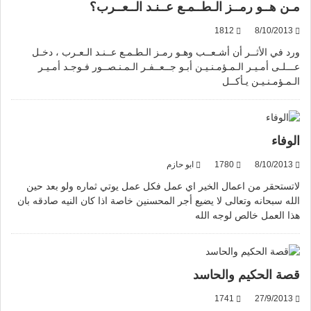
مـن هــو رمــز الـطــمـع عــنـد الــعــرب؟
1812
8/10/2013
ورد في الأثــر أن أشـعــب وهـو رمـز الـطـمـع عــنـد الـعـرب ، دخـل
عـــلـى أمـيـر الـمـؤمـنـيـن أبـو جــعــفـر الـمـنـصــور فـوجـد أمـيـر
الـمـؤمـنـيـن يـأكــل
الوفاء
8/10/2013
1780
ابو حازم
لاتستحقر من اعمال الخير اي عمل فكل عمل يوتي ثماره ولو بعد حين
الله سبحانه وتعالى لا يضيع أجر المحسنين خاصة اذا كان النيه صادقه بان
هذا العمل خالص لوجه الله
قصة الحكيم والحاسد
1741
27/9/2013