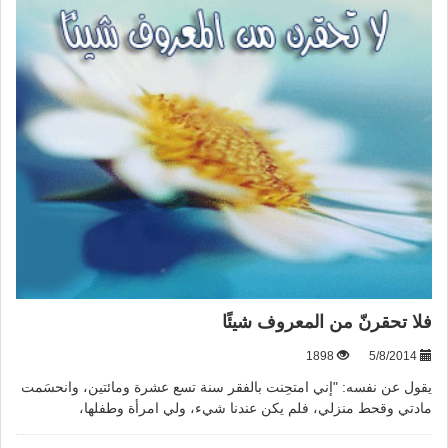
فلا تحقرنّ من المعروف شيئًا
1898
5/8/2014
يقول عن نفسه: "إني امتحِنت بالفقر سنة تسع عشرة ومائتين، وانحسَمت
مادتي وقحط منزلي، فلم يكن عندنا شيء، ولي امرأة وطفلها،