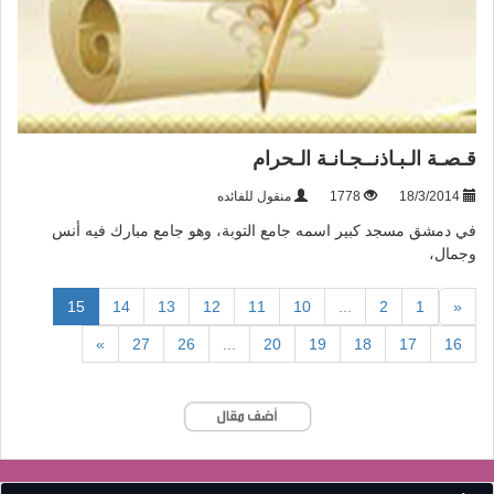
قـصـة الـبـاذنــجـانـة الـحرام
18/3/2014
1778
منقول للفائده
في دمشق مسجد كبير اسمه جامع التوبة، وهو جامع مبارك فيه أنس
وجمال،
(current)
15
14
13
12
11
10
...
2
1
«
»
27
26
...
20
19
18
17
16