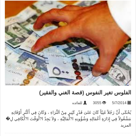
الفلوس تغير النفوس (قصة الغني والفقير)
5/7/2014
3055
للفائده
يُحْكَى أَنَّ رَجُلاً غَنِيّاً كَانَ عَلىَ قَدْرٍ كَبَِيرٍ مِنْ اَلثَّرَاءِ ، وَكَانَ فِي أَكْثَرِ أَوْقَاتِهِ
مَشْغُولاً فِي إِدَارَةِ أَعْمَالِهِ وَشُؤُونِهِ ا?لْمَالِيَّةِ ، وَلاَ يَجِدُ ا?لْوَقْتَ ا?لْكَافِي لِ�
المزيد