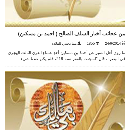
ﻣﻦ ﻋﺠﺎﺋﺐ ﺃﺧﺒﺎﺭ ﺍﻟﺴﻠﻒ ﺍﻟﺼﺎﻟﺢ ( احمد بن مسكين)
24/6/2014
1855
مماعجبني للفائده
ﻣﺎ ﺭﻭﻯ ﺃﻫﻞ ﺍﻟﺴﻴﺮ ﻋﻦ ﺃﺣﻤﺪَ ﺑﻦِ ﻣﺴﻜﻴﻦ ﺃﺣﺪِ ﻋﻠﻤﺎﺀِ ﺍﻟﻘﺮﻥ ﺍﻟﺜﺎﻟﺚ ﺍﻟﻬﺠﺮﻱ
ﻓﻲ ﺍﻟﺒﺼﺮﺓ، ﻗﺎﻝ:"ﺍﻣﺘﺤِﻨﺖ ﺑﺎﻟﻔﻘﺮ ﺳﻨﺔ 219، ﻓﻠﻢ ﻳﻜﻦ ﻋﻨﺪﻧﺎ ﺷﻲﺀ