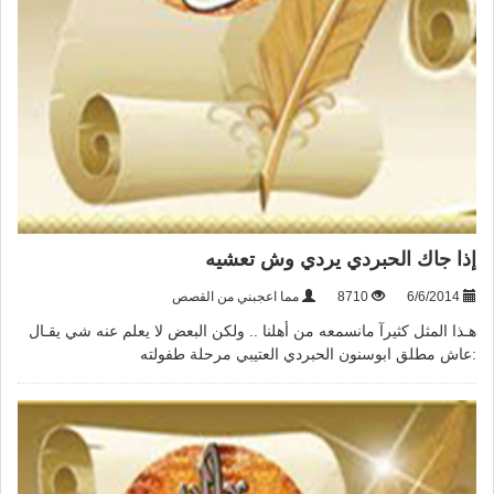
إذا جاك الحبردي يردي وش تعشيه
6/6/2014
8710
مما اعجبني من القصص
هـذا المثل كثيرآ مانسمعه من أهلنا .. ولكن البعض لا يعلم عنه شي يقـال
:عاش مطلق ابوسنون الحبردي العتيبي مرحلة طفولته