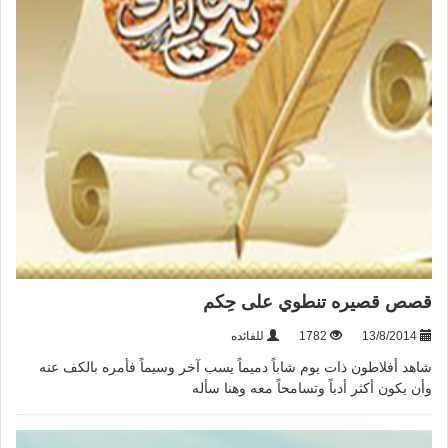
قصص قصيره تنطوي على حِكم
13/8/2014
1782
للفائده
شاهد أفلاطون ذات يوم شاباً دميماً يسب آخر وسيماً فأمره بالكف عنه
وأن يكون أكثر أدباً وتسامحاً معه وهنا سأله